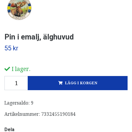
Pin i emalj, älghuvud
55 kr
I lager.
LÄGG I KORGEN
Lagersaldo:
9
Artikelnummer:
7332455190184
Dela