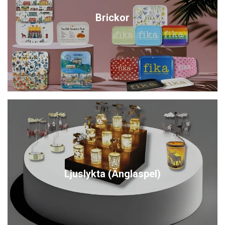
Brickor
Ljuslykta (Änglaspel)