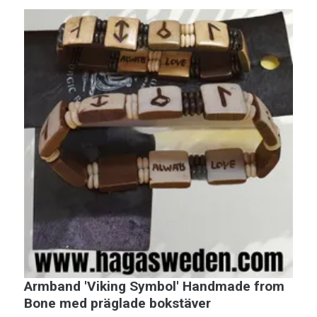
Armband 'Viking Symbol' Handmade from
H
Bone med präglade bokstäver
f