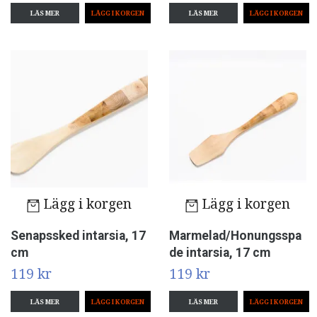
LÄS MER
LÄS MER
Lägg i korgen
Lägg i korgen
Senapssked intarsia, 17
Marmelad/Honungsspa
cm
de intarsia, 17 cm
119 kr
119 kr
LÄS MER
LÄS MER