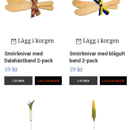
Lägg i korgen
Lägg i korgen
Smörknivar med
Smörknivar med blågult
Dalahästband 2-pack
band 2-pack
59 kr
59 kr
LÄS MER
LÄS MER