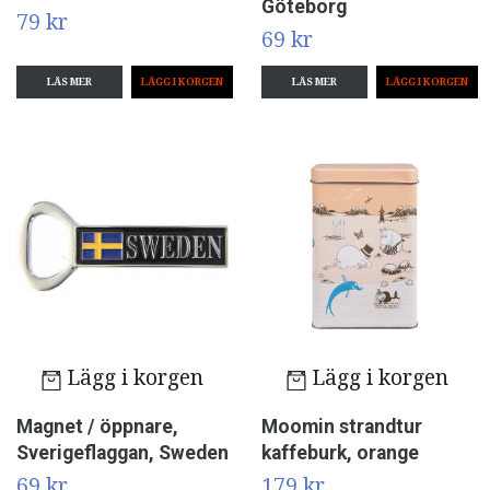
Göteborg
79 kr
69 kr
LÄS MER
LÄS MER
Lägg i korgen
Lägg i korgen
Magnet / öppnare,
Moomin strandtur
Sverigeflaggan, Sweden
kaffeburk, orange
69 kr
179 kr