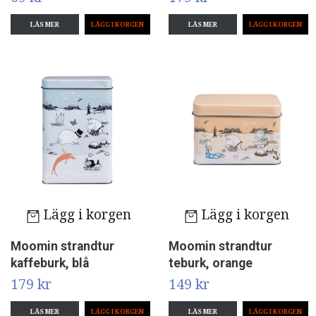
LÄS MER
LÄS MER
Lägg i korgen
Lägg i korgen
Moomin strandtur
Moomin strandtur
kaffeburk, blå
teburk, orange
179 kr
149 kr
LÄS MER
LÄS MER