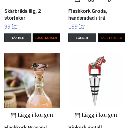
Skärbräda älg, 2
Flaskkork Groda,
storlekar
handsnidad i trä
99 kr
189 kr
LÄS MER
LÄGG I KORGEN
LÄS MER
Lägg i korgen
Lägg i korgen
Flaskkork Gräsand,
Vinkork metall,