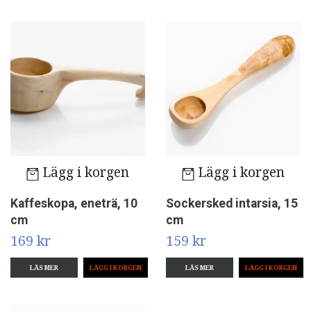
Lägg i korgen
Lägg i korgen
Kaffeskopa, eneträ, 10
Sockersked intarsia, 15
cm
cm
169 kr
159 kr
LÄS MER
LÄS MER