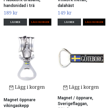
handsnidad i trä
dalahäst
189 kr
149 kr
LÄS MER
LÄS MER
Lägg i korgen
Lägg i korgen
Magnet / öppnare,
Magnet öppnare
Sverigeflaggan,
vikingaskepp