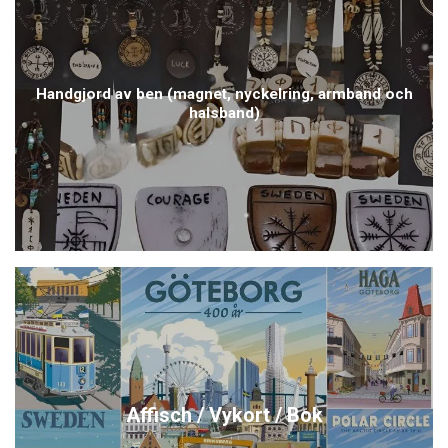
Handgjord av ben (magnet, nyckelring, armband och
halsband)
Affisch / Vykort / Bok