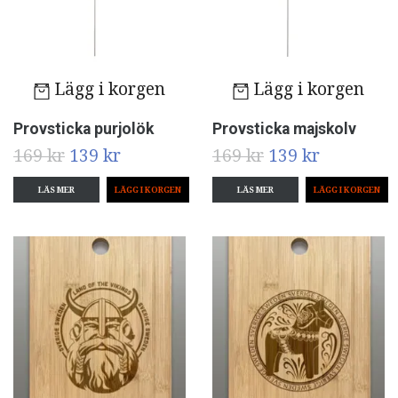
Lägg i korgen
Lägg i korgen
Provsticka purjolök
Provsticka majskolv
169 kr
139 kr
169 kr
139 kr
LÄS MER
LÄS MER