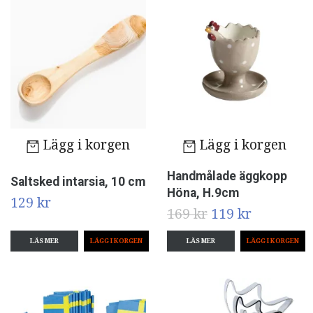
Lägg i korgen
Lägg i korgen
Handmålade äggkopp
Saltsked intarsia, 10 cm
Höna, H.9cm
129 kr
169 kr
119 kr
LÄS MER
LÄS MER