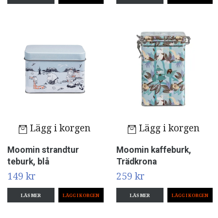
Lägg i korgen
Lägg i korgen
Moomin strandtur
Moomin kaffeburk,
teburk, blå
Trädkrona
149 kr
259 kr
LÄS MER
LÄS MER