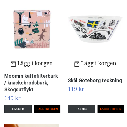
Lägg i korgen
Lägg i korgen
Moomin kaffefilterburk
Skål Göteborg teckning
/ knäckebrödsburk,
119 kr
Skogsutflykt
149 kr
LÄS MER
LÄS MER