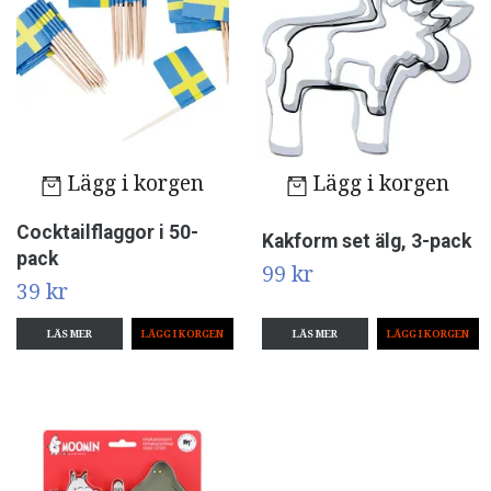
Lägg i korgen
Lägg i korgen
Cocktailflaggor i 50-
Kakform set älg, 3-pack
pack
99 kr
39 kr
LÄS MER
LÄS MER