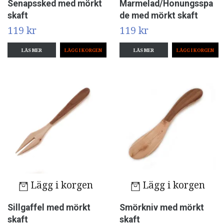
Senapssked med mörkt
Marmelad/Honungsspa
skaft
de med mörkt skaft
119 kr
119 kr
LÄS MER
LÄS MER
Lägg i korgen
Lägg i korgen
Sillgaffel med mörkt
Smörkniv med mörkt
skaft
skaft