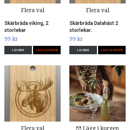
Flera val
Flera val
Skärbräda viking, 2
Skärbräda Dalahäst 2
storlekar
storlekar.
99 kr
99 kr
LÄS MER
LÄGG I KORGEN
LÄS MER
LÄGG I KORGEN
Flera val
Lägg i korgen