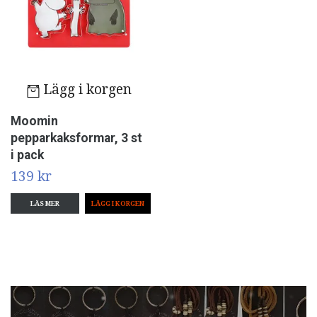
Lägg i korgen
Moomin
pepparkaksformar, 3 st
i pack
139 kr
LÄS MER