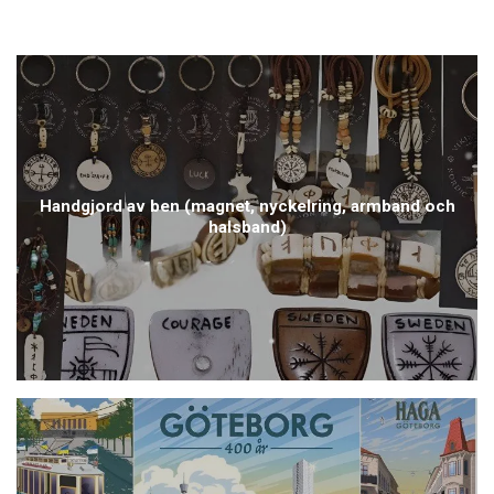
Handgjord av ben (magnet, nyckelring, armband och
halsband)