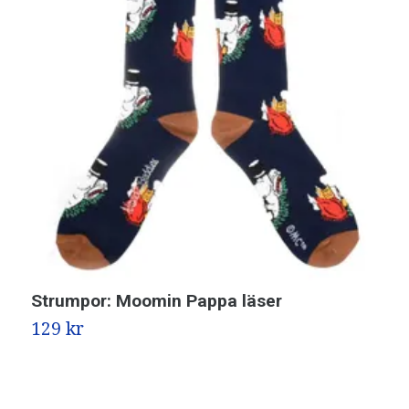
Strumpor: Moomin Pappa läser
M
129 kr
1