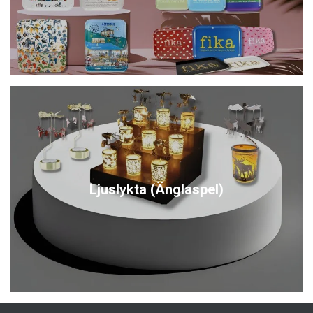
Ljuslykta (Änglaspel)