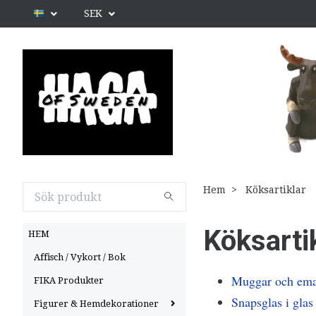
SEK
Hem
Köksartiklar
Köksarti
HEM
Affisch / Vykort / Bok
Muggar och ema
FIKA Produkter
Snapsglas i glas
Figurer & Hemdekorationer