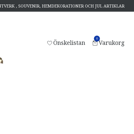
ANTVERK , SOUVENIR, HEMDEKORATIONER OCH JUL ARTIKLAR
0
Önskelistan
Varukorg