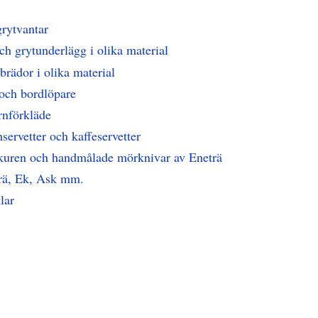
grytvantar
h grytunderlägg i olika material
brädor i olika material
och bordlöpare
rnförkläde
hservetter och kaffeservetter
skuren och handmålade mörknivar av Eneträ
trä, Ek, Ask mm.
lar