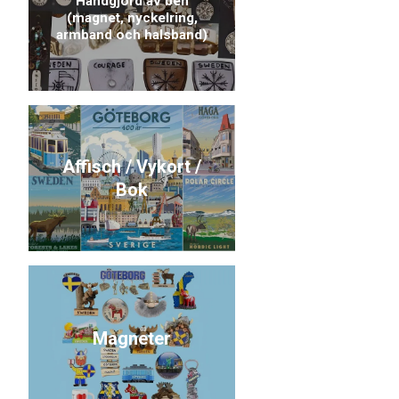
Handgjord av ben
(magnet, nyckelring,
armband och halsband)
Affisch / Vykort /
Bok
Magneter