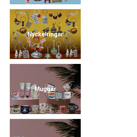
Nyckelringar
Muggar