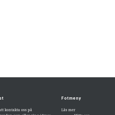
st
Fotmeny
att kontakta oss på
Läs mer