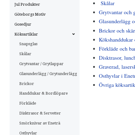
Skålar
Jul Produkter
Grytvantar och 
Göteborgs Motiv
Glasunderlägg oc
Gosedjur
Brickor och skär
Köksartiklar
Kökshanddukar 
Snapsglas
Förkläde och ba
Skålar
Disktrasor, lunc
Grytvantar / Grytlappar
Graverad, laser
Glasunderlägg / Grytunderlägg
Osthyvlar i Ene
Övriga köksartik
Brickor
Handdukar & Bordlöpare
Förkläde
Disktrasor & Servetter
Smörknivar av Eneträ
Osthyvlar