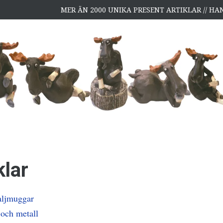
MER ÄN 2000 UNIKA PRESENT ARTIKLAR // H
klar
ljmuggar
 och metall