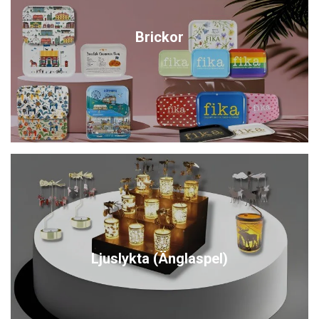
Brickor
Ljuslykta (Änglaspel)