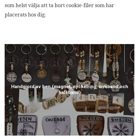
som helst välja att ta bort cookie-filer som har
placerats hos dig.
Handgjord av ben (magnet, nyckelring, armband och
halsband)