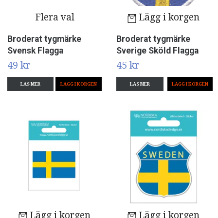
Flera val
Lägg i korgen
Broderat tygmärke
Broderat tygmärke
Svensk Flagga
Sverige Sköld Flagga
49 kr
45 kr
LÄS MER
LÄGG I KORGEN
LÄS MER
Lägg i korgen
Lägg i korgen