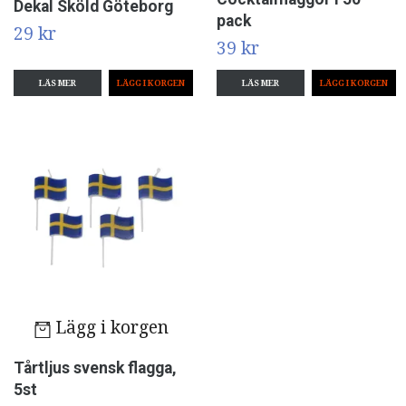
Dekal Sköld Göteborg
pack
29 kr
39 kr
LÄS MER
LÄS MER
Lägg i korgen
Tårtljus svensk flagga,
5st