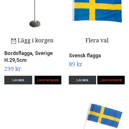
Lägg i korgen
Flera val
Bordsflagga, Sverige
Svensk flagga
H.29,5cm
89 kr
299 kr
LÄS MER
LÄS MER
LÄGG I KORGEN