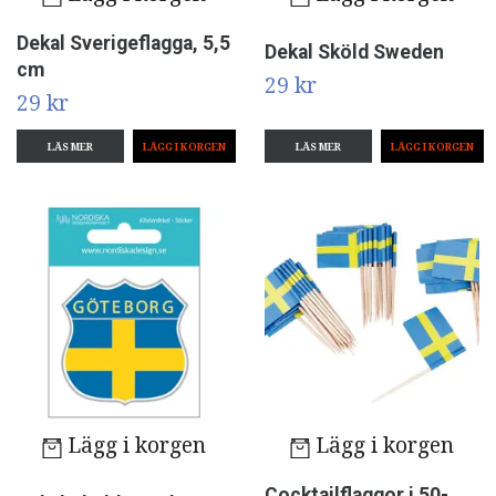
Dekal Sverigeflagga, 5,5
Dekal Sköld Sweden
cm
29 kr
29 kr
LÄS MER
LÄS MER
Lägg i korgen
Lägg i korgen
Cocktailflaggor i 50-