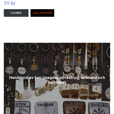
39 kr
LÄS MER
Handgjord av ben (magnet, nyckelring, armband och
halsband)