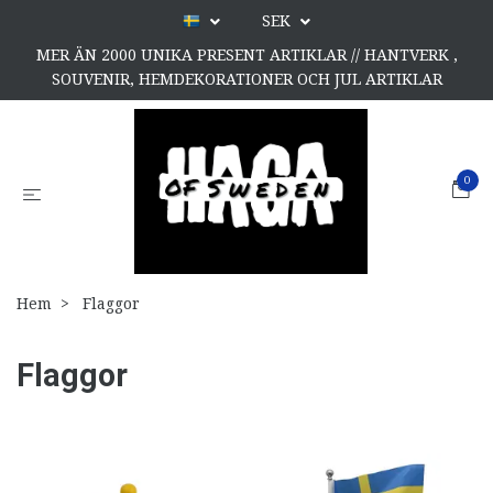
SEK
MER ÄN 2000 UNIKA PRESENT ARTIKLAR // HANTVERK ,
SOUVENIR, HEMDEKORATIONER OCH JUL ARTIKLAR
0
Hem
Flaggor
Flaggor