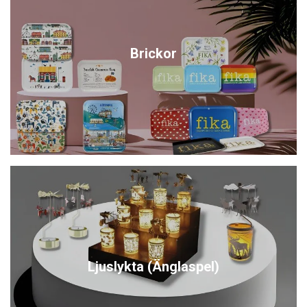
Brickor
Ljuslykta (Änglaspel)