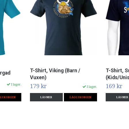
T-Shirt, Viking (Barn /
T-Shirt, 
ärgad
Vuxen)
(Kids/Uni
I lager.
179 kr
169 kr
I lager.
G I KORGEN
LÄS MER
LÄGG I KORGEN
LÄS MER