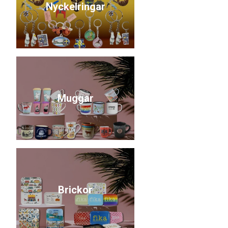
Nyckelringar
Muggar
Brickor