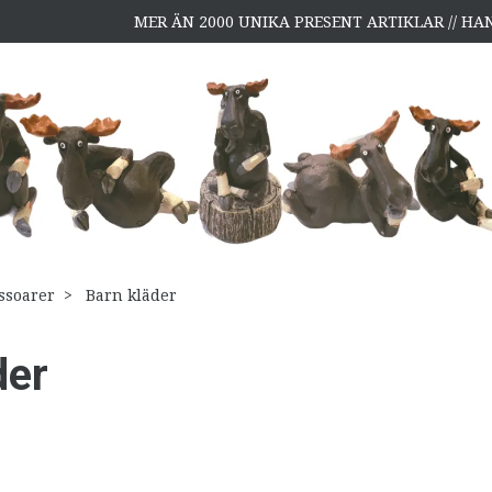
MER ÄN 2000 UNIKA PRESENT ARTIKLAR // H
ssoarer
Barn kläder
der