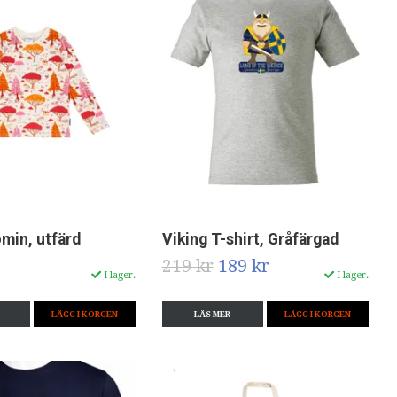
min, utfärd
Viking T-shirt, Gråfärgad
219 kr
189 kr
I lager.
I lager.
LÄGG I KORGEN
LÄS MER
LÄGG I KORGEN