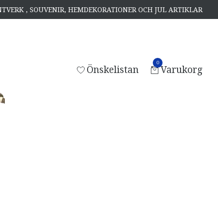
ANTVERK , SOUVENIR, HEMDEKORATIONER OCH JUL ARTIKLAR
0
Önskelistan
Varukorg