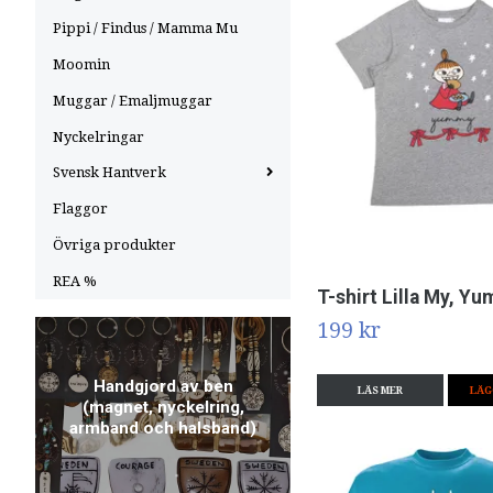
Pippi / Findus / Mamma Mu
Moomin
Muggar / Emaljmuggar
Nyckelringar
Svensk Hantverk
Flaggor
Övriga produkter
REA %
T-shirt Lilla My, Y
199 kr
Handgjord av ben
LÄS MER
LÄG
(magnet, nyckelring,
armband och halsband)