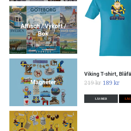
Affisch / Vykort /
Bok
Viking T-shirt, Blåf
Magneter
219 kr
189 kr
LÄS MER
LÄG