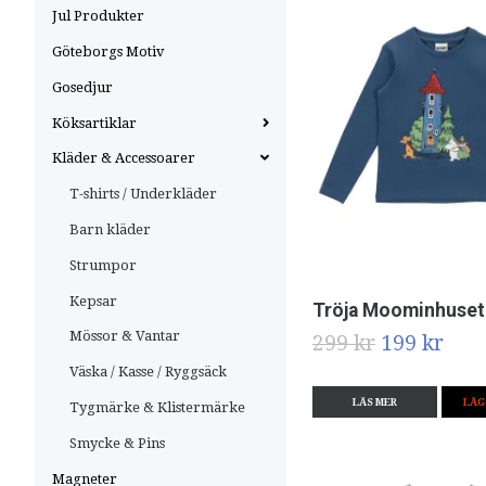
Jul Produkter
Göteborgs Motiv
Gosedjur
Köksartiklar
Kläder & Accessoarer
T-shirts / Underkläder
Barn kläder
Strumpor
Kepsar
Tröja Moominhuset
Mössor & Vantar
299 kr
199 kr
Väska / Kasse / Ryggsäck
LÄS MER
LÄG
Tygmärke & Klistermärke
Smycke & Pins
Magneter