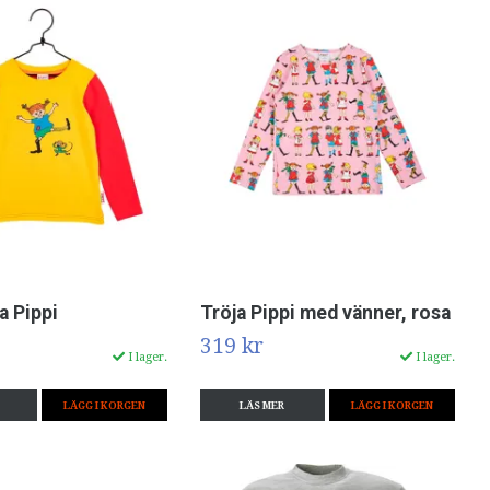
a Pippi
Tröja Pippi med vänner, rosa
319 kr
I lager.
I lager.
LÄGG I KORGEN
LÄS MER
LÄGG I KORGEN