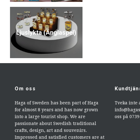
Ljuslykta (Änglaspel)
Om oss
Kundtjän
Haga of Sweden has been part of Haga
Tveka inte 
for almost 8 years and has now grown
info@haga
into a large tourist shop. We are
oss på 073
passionate about Swedish traditional
crafts, design, art and souvenirs.
Impressed and satisfied customers are at