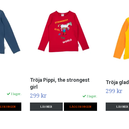
Tröja Pippi, the strongest
Tröja glad
girl
299 kr
I lager.
299 kr
I lager.
G I KORGEN
LÄS MER
LÄGG I KORGEN
LÄS MER