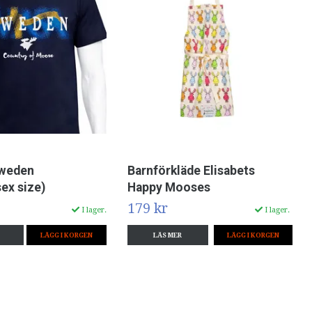
Sweden
Barnförkläde Elisabets
sex size)
Happy Mooses
179 kr
I lager.
I lager.
LÄGG I KORGEN
LÄS MER