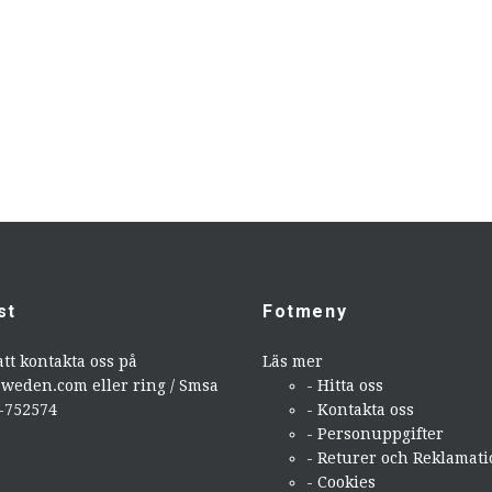
st
Fotmeny
att kontakta oss på
Läs mer
sweden.com
eller ring / Smsa
- Hitta oss
9-752574
- Kontakta oss
- Personuppgifter
- Returer och Reklamat
- Cookies