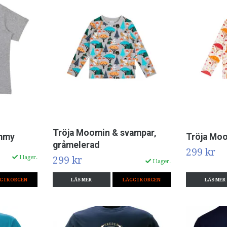
Tröja Moomin & svampar,
ummy
Tröja Moo
gråmelerad
299 kr
I lager.
299 kr
I lager.
G I KORGEN
LÄS MER
LÄGG I KORGEN
LÄS MER