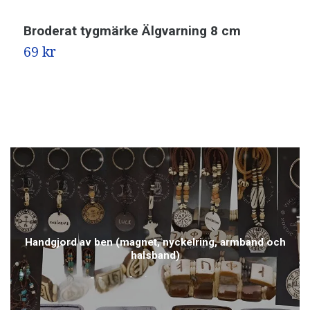
Broderat tygmärke Älgvarning 8 cm
D
69 kr
3
Handgjord av ben (magnet, nyckelring, armband och
halsband)