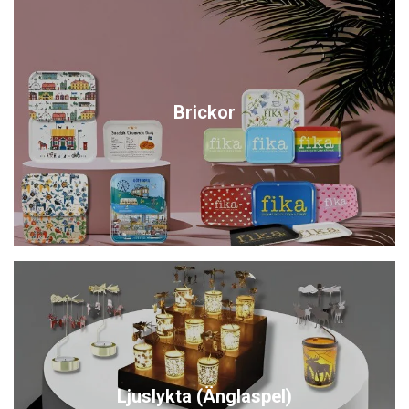
Brickor
Ljuslykta (Änglaspel)