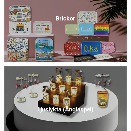
Brickor
Ljuslykta (Änglaspel)