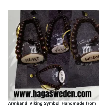
Armband 'Viking Symbol' Handmade from
H