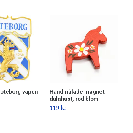
öteborg vapen
Handmålade magnet
Ma
dalahäst, röd blom
139
119 kr