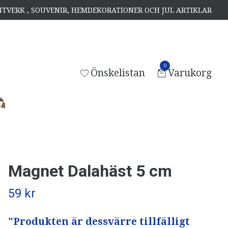
ANTVERK , SOUVENIR, HEMDEKORATIONER OCH JUL ARTIKLAR
0
Önskelistan
Varukorg
Magnet Dalahäst 5 cm
59 kr
"Produkten är dessvärre tillfälligt