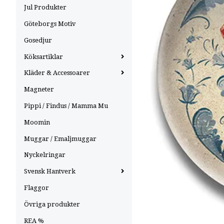
Jul Produkter
Göteborgs Motiv
Gosedjur
Köksartiklar
Kläder & Accessoarer
Magneter
Pippi / Findus / Mamma Mu
Moomin
Muggar / Emaljmuggar
Nyckelringar
Svensk Hantverk
Flaggor
Övriga produkter
REA %