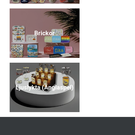
Brickor
Ljuslykta (Änglaspel)