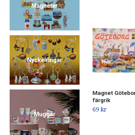
Magneter
Nyckelringar
Magnet Götebo
färgrik
69 kr
Muggar