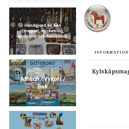
Handgjord av ben
(magnet, nyckelring,
armband och halsband)
INFORMATION
Kylskåpsma
Affisch / Vykort /
Bok