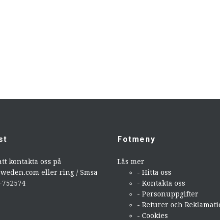
st
Fotmeny
att kontakta oss på
Läs mer
sweden.com
eller ring / Smsa
- Hitta oss
9-752574
- Kontakta oss
- Personuppgifter
- Returer och Reklamat
- Cookies