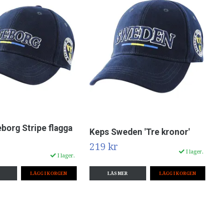
borg Stripe flagga
Keps Sweden 'Tre kronor'
219 kr
I lager.
I lager.
LÄS MER