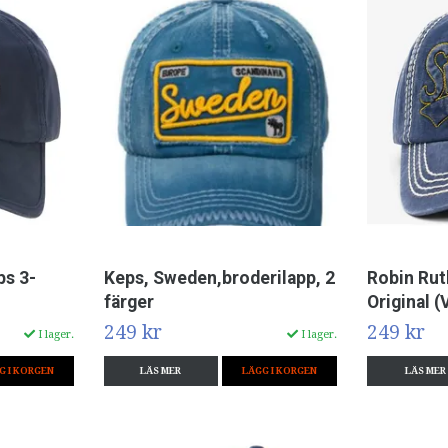
ps 3-
Keps, Sweden,broderilapp, 2
Robin Rut
färger
Original (
249 kr
249 kr
I lager.
I lager.
G I KORGEN
LÄS MER
LÄGG I KORGEN
LÄS MER