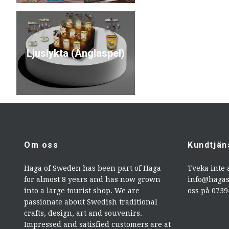
Ljuslykta (Änglaspel)
Om oss
Kundtjän
Haga of Sweden has been part of Haga
Tveka inte 
for almost 8 years and has now grown
info@haga
into a large tourist shop. We are
oss på 073
passionate about Swedish traditional
crafts, design, art and souvenirs.
Impressed and satisfied customers are at