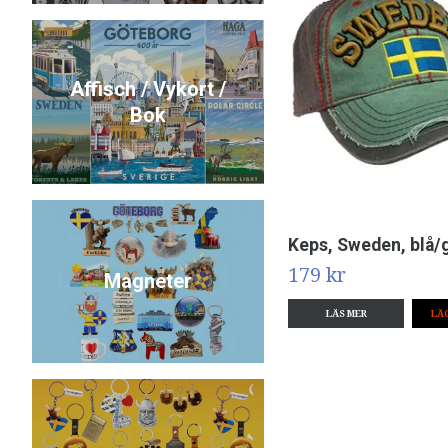
Affisch / Vykort /
Bok
Keps, Sweden, blå/
179 kr
Magneter
LÄS MER