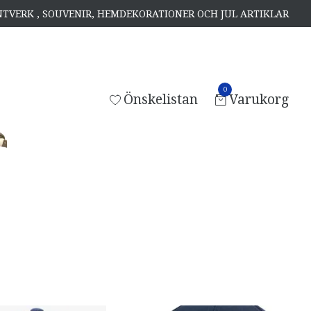
ANTVERK , SOUVENIR, HEMDEKORATIONER OCH JUL ARTIKLAR
0
Önskelistan
Varukorg