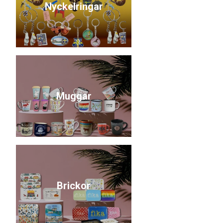
Nyckelringar
Muggar
Brickor