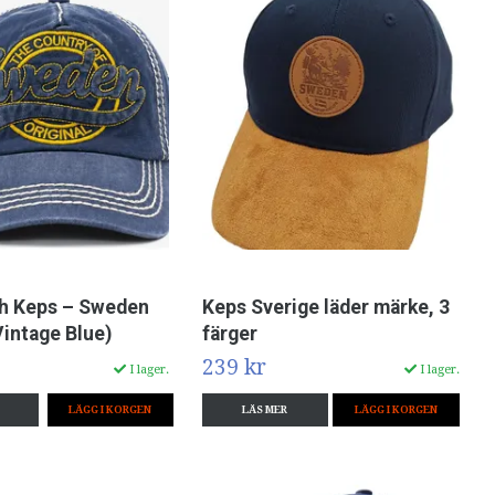
h Keps – Sweden
Keps Sverige läder märke, 3
Vintage Blue)
färger
239 kr
I lager.
I lager.
LÄS MER
LÄGG I KORGEN