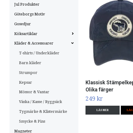
Jul Produkter
Göteborgs Motiv
Gosedjur
Köksartiklar
Kläder & Accessoarer
T-shirts / Underkläder
Barn kläder
Strumpor
Klassisk Stämpelke
Kepsar
Olika färger
Mössor & Vantar
249 kr
Väska / Kasse / Ryggsäck
LÄS MER
LÄG
Tygmärke & Klistermärke
Smycke & Pins
Magneter