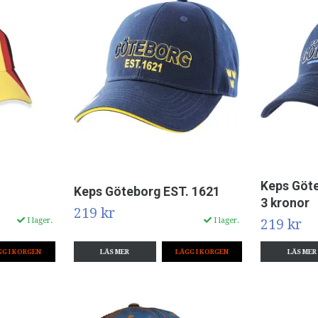
Keps Göte
Keps Göteborg EST. 1621
3 kronor
219 kr
I lager.
I lager.
219 kr
LÄS MER
LÄS MER