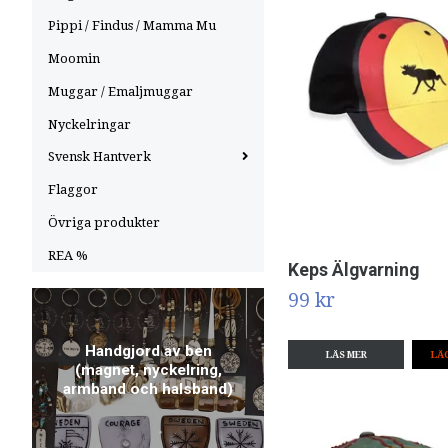
Pippi / Findus / Mamma Mu
Moomin
Muggar / Emaljmuggar
Nyckelringar
Svensk Hantverk
Flaggor
Övriga produkter
REA %
Keps Älgvarning
99 kr
Handgjord av ben
LÄS MER
(magnet, nyckelring,
armband och halsband)