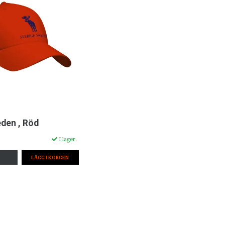
den , Röd
I lager.