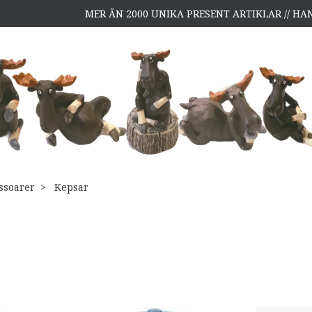
MER ÄN 2000 UNIKA PRESENT ARTIKLAR // H
ssoarer
Kepsar