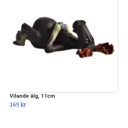
Vilande älg, 11cm
Ä
169 kr
1