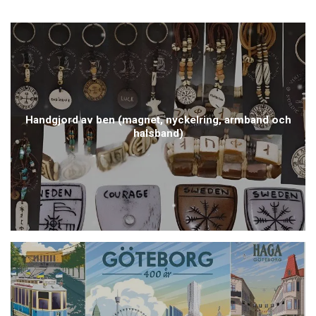
Handgjord av ben (magnet, nyckelring, armband och
halsband)