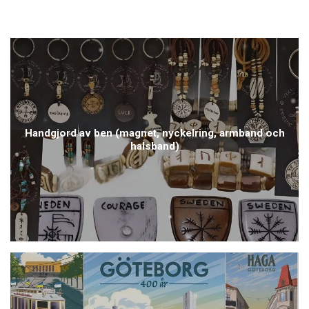
Handgjord av ben (magnet, nyckelring, armband och
halsband)