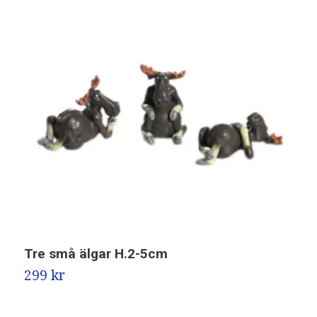
Tre små älgar H.2-5cm
Ä
299 kr
1