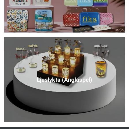
Ljuslykta (Änglaspel)