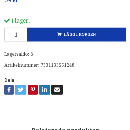
69 kr
I lager.
LÄGG I KORGEN
Lagersaldo:
8
Artikelnummer:
7331133551248
Dela