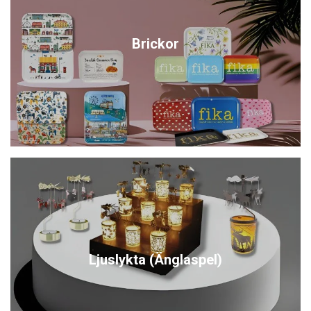
Brickor
Ljuslykta (Änglaspel)