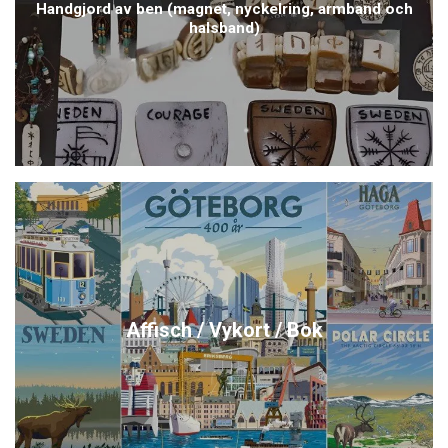
Handgjord av ben (magnet, nyckelring, armband och
halsband)
Affisch / Vykort / Bok