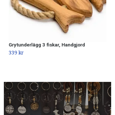
Grytunderlägg 3 fiskar, Handgjord
D
339 kr
3