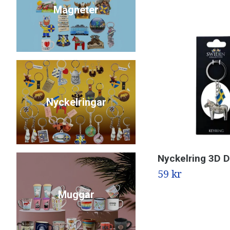
Magneter
Nyckelringar
Nyckelring 3D 
59 kr
Muggar