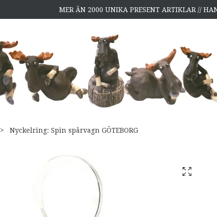
MER ÄN 2000 UNIKA PRESENT ARTIKLAR // H
Nyckelring: Spin spårvagn GÖTEBORG