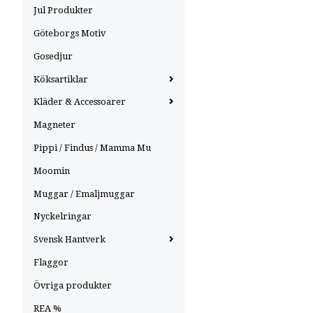
Jul Produkter
Göteborgs Motiv
Gosedjur
Köksartiklar
Kläder & Accessoarer
Magneter
Pippi / Findus / Mamma Mu
Moomin
Muggar / Emaljmuggar
Nyckelringar
Svensk Hantverk
Flaggor
Övriga produkter
REA %