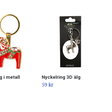
g i metall
Nyckelring 3D älg
Nyc
vap
59 kr
79 