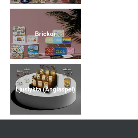
Brickor
Ljuslykta (Änglaspel)