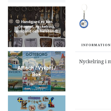
Handgjord av ben
(magnet, nyckelring,
armband och halsband)
INFORMATION
Nyckelring i m
Affisch / Vykort /
Bok