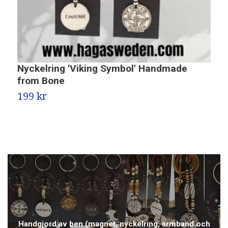
Nyckelring 'Viking Symbol' Handmade
N
from Bone
f
199 kr
1
Handgjord av ben (magnet, nyckelring, armband och