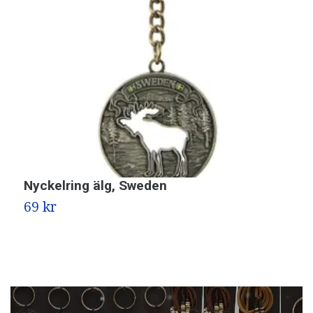
Nyckelring älg, Sweden
N
69 kr
6