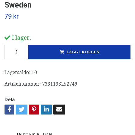
Sweden
79 kr
I lager.
LÄGG I KORGEN
Lagersaldo:
10
Artikelnummer:
7331133252749
Dela
INFORMATION