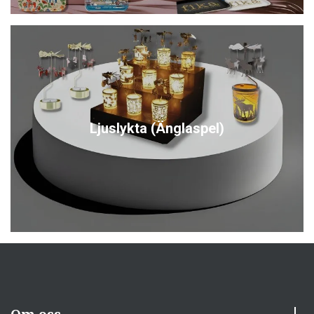
Ljuslykta (Änglaspel)