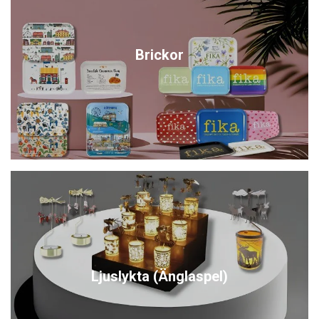
Brickor
Ljuslykta (Änglaspel)