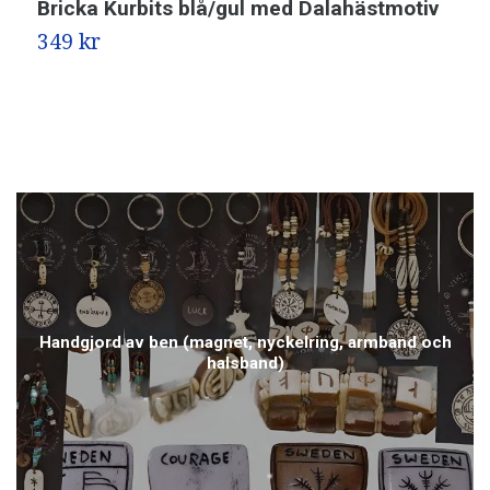
Bricka Kurbits blå/gul med Dalahästmotiv
B
D
349 kr
3
Handgjord av ben (magnet, nyckelring, armband och
halsband)