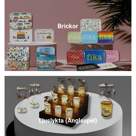
Brickor
Ljuslykta (Änglaspel)