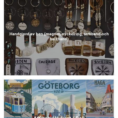
Handgjord av ben (magnet, nyckelring, armband och
halsband)