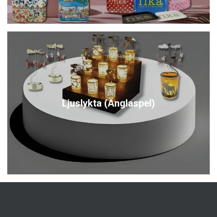
Ljuslykta (Änglaspel)