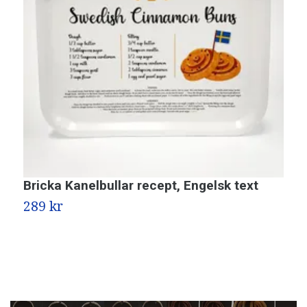
Bricka Kanelbullar recept, Engelsk text
B
289 kr
2