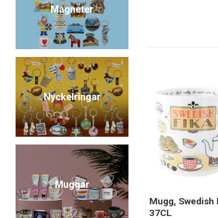
Magneter
Nyckelringar
Muggar
Mugg, Swedish 
37CL