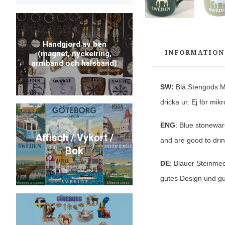
Handgjord av ben
INFORMATION
(magnet, nyckelring,
armband och halsband)
SW:
Blå Stengods Mu
dricka ur. Ej för mi
ENG
: Blue stonewa
Affisch / Vykort /
and are good to dri
Bok
DE
: Blauer Steinme
gutes Design und gu