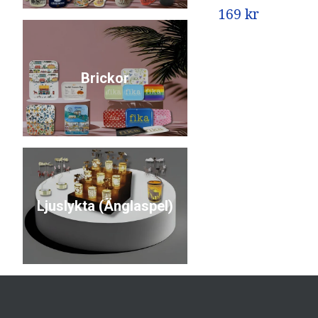
169 kr
Brickor
Ljuslykta (Änglaspel)