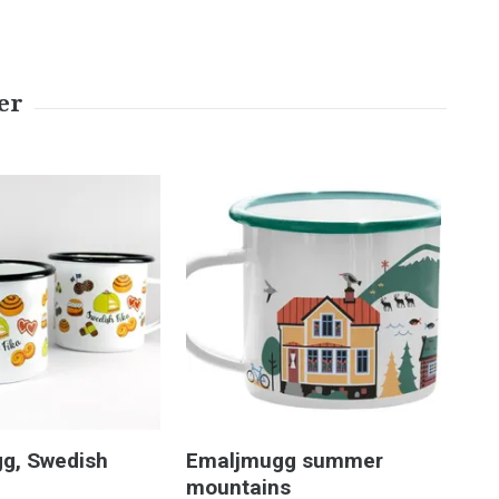
g, Swedish
Emaljmugg summer
Mu
mountains
199