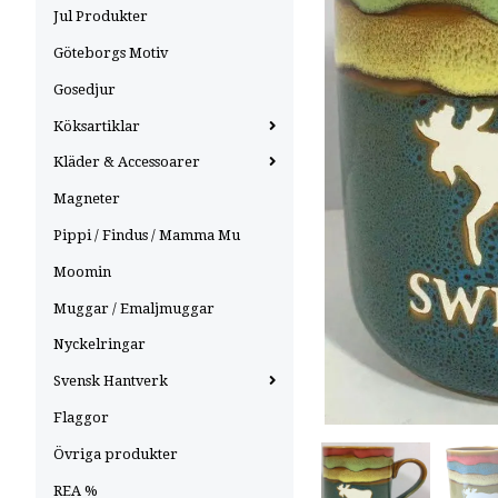
Jul Produkter
Göteborgs Motiv
Gosedjur
Köksartiklar
Kläder & Accessoarer
Magneter
Pippi / Findus / Mamma Mu
Moomin
Muggar / Emaljmuggar
Nyckelringar
Svensk Hantverk
Flaggor
Övriga produkter
REA %