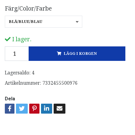
Färg/Color/Farbe
BLÅ/BLUE/BLAU
I lager.
LÄGG I KORGEN
Lagersaldo:
4
Artikelnummer:
7332455500976
Dela