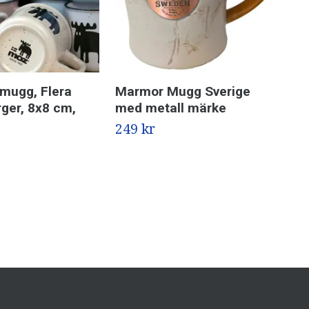
mugg, Flera
Marmor Mugg Sverige
Em
rger, 8x8 cm,
med metall märke
mo
249 kr
189