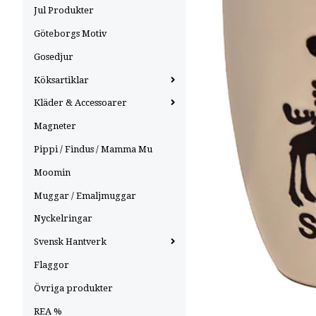
Jul Produkter
Göteborgs Motiv
Gosedjur
Köksartiklar
Kläder & Accessoarer
Magneter
Pippi / Findus / Mamma Mu
Moomin
Muggar / Emaljmuggar
Nyckelringar
Svensk Hantverk
Flaggor
Övriga produkter
REA %