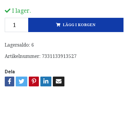
I lager.
LÄGG I KORGEN
Lagersaldo:
6
Artikelnummer:
7331133913527
Dela