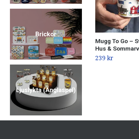
Brickor
Mugg To Go – S
Hus & Sommarv
239 kr
Ljuslykta (Änglaspel)