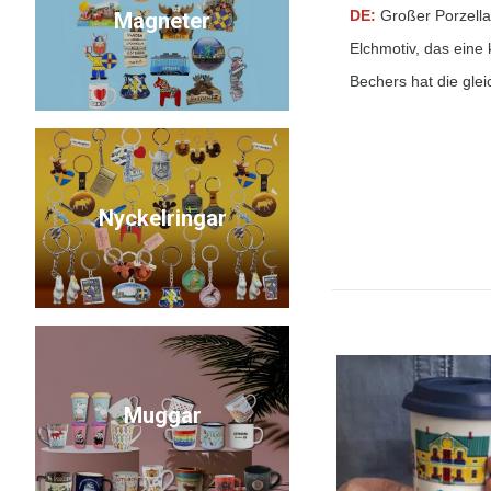
DE:
Großer Porzella
Magneter
Elchmotiv, das eine 
Bechers hat die gle
Nyckelringar
Muggar