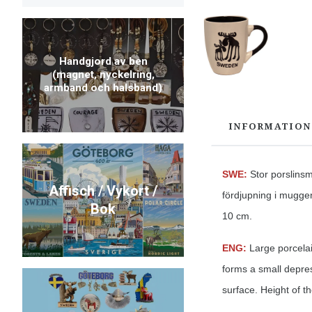
Handgjord av ben
(magnet, nyckelring,
armband och halsband)
INFORMATION
SWE:
Stor porslins
Affisch / Vykort /
fördjupning i mugge
Bok
10 cm.
ENG:
Large porcelai
forms a small depres
surface. Height of t