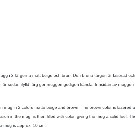
mugg i 2 färgerna matt beige och brun. Den bruna färgen är laserad och
n är sedan ifylld färg ger muggen gedigen känsla. Innsidan av mugg
n mug in 2 colors matte beige and brown. The brown color is lasered a
sion in the mug, is then filled with color, giving the mug a solid feel.
he mug is approx. 10 cm.