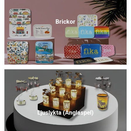
Brickor
Ljuslykta (Änglaspel)