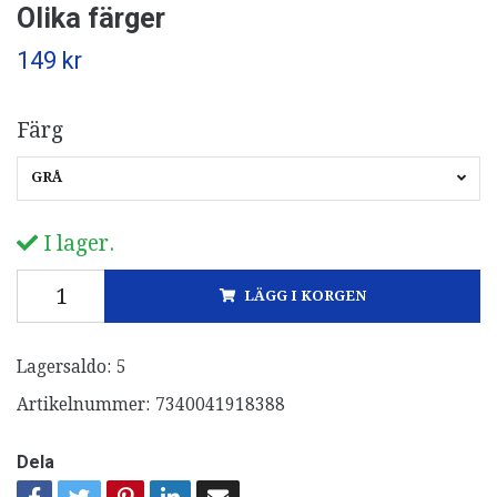
Olika färger
149 kr
Färg
GRÅ
I lager.
LÄGG I KORGEN
Lagersaldo:
5
Artikelnummer:
7340041918388
Dela