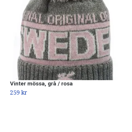
Vinter mössa, grå / rosa
G
259 kr
2