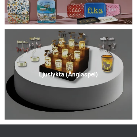
Ljuslykta (Änglaspel)