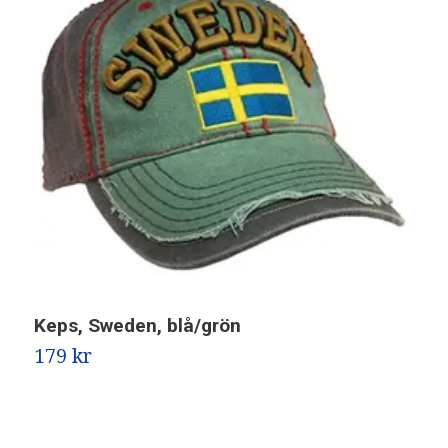
Keps, Sweden, blå/grön
K
179 kr
2