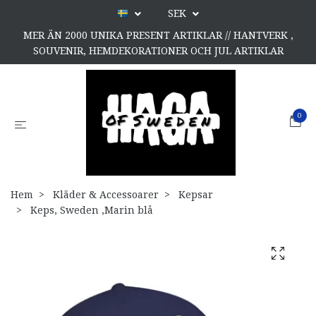
SEK
MER ÄN 2000 UNIKA PRESENT ARTIKLAR // HANTVERK ,
SOUVENIR, HEMDEKORATIONER OCH JUL ARTIKLAR
0
Hem
Kläder & Accessoarer
Kepsar
Keps, Sweden ,Marin blå