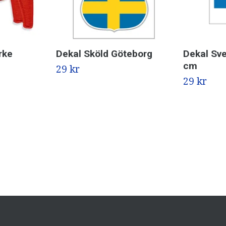
rke
Dekal Sköld Göteborg
Dekal Sve
cm
29 kr
29 kr