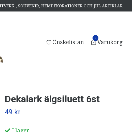
ANTVERK , SOUVENIR, HEMDEKORATIONER OCH JUL ARTIKLAR
0
Önskelistan
Varukorg
Dekalark älgsiluett 6st
49 kr
I lager.