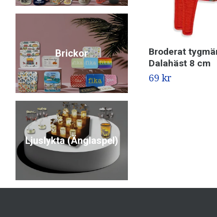
Broderat tygmä
Brickor
Dalahäst 8 cm
69 kr
Ljuslykta (Änglaspel)