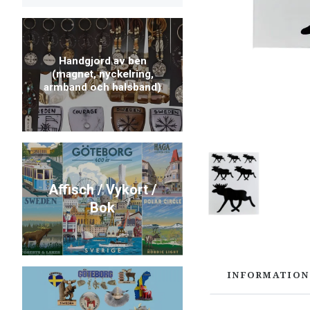
Handgjord av ben
(magnet, nyckelring,
armband och halsband)
Affisch / Vykort /
Bok
INFORMATION