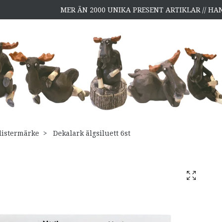
MER ÄN 2000 UNIKA PRESENT ARTIKLAR // H
listermärke
Dekalark älgsiluett 6st