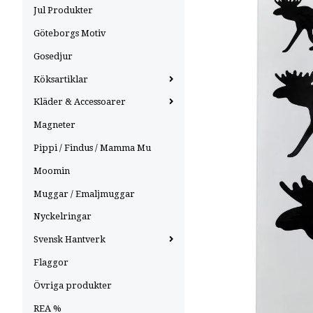
Jul Produkter
Göteborgs Motiv
Gosedjur
Köksartiklar
Kläder & Accessoarer
Magneter
Pippi / Findus / Mamma Mu
Moomin
Muggar / Emaljmuggar
Nyckelringar
Svensk Hantverk
Flaggor
Övriga produkter
REA %