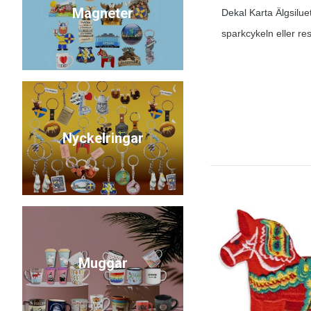
Magneter
Dekal Karta Älgsiluet
sparkcykeln eller re
Nyckelringar
Muggar