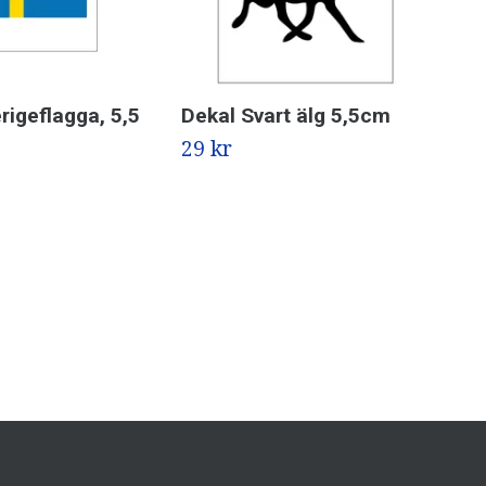
rigeflagga, 5,5
Dekal Svart älg 5,5cm
De
29 kr
39 