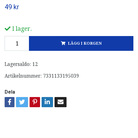
49 kr
I lager.
LÄGG I KORGEN
Lagersaldo:
12
Artikelnummer:
7331133195039
Dela