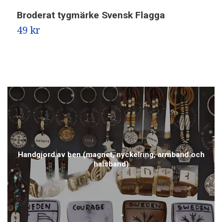
Broderat tygmärke Svensk Flagga
D
49 kr
2
Handgjord av ben (magnet, nyckelring, armband och
halsband)