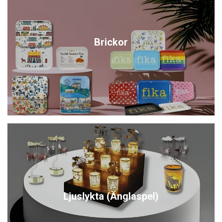
Brickor
Ljuslykta (Änglaspel)