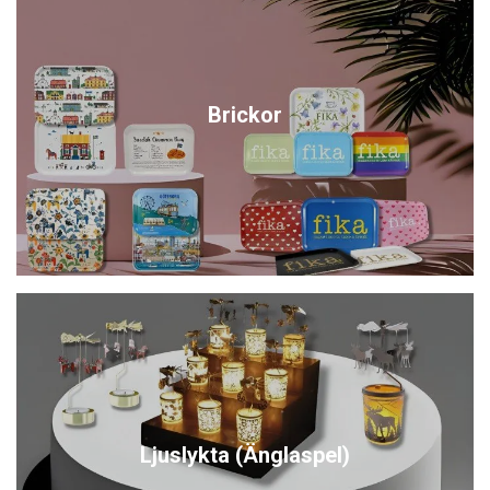
Brickor
Ljuslykta (Änglaspel)