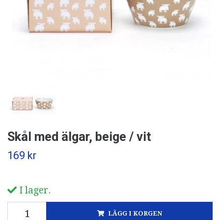
Skål med älgar, beige / vit
169 kr
I lager.
LÄGG I KORGEN