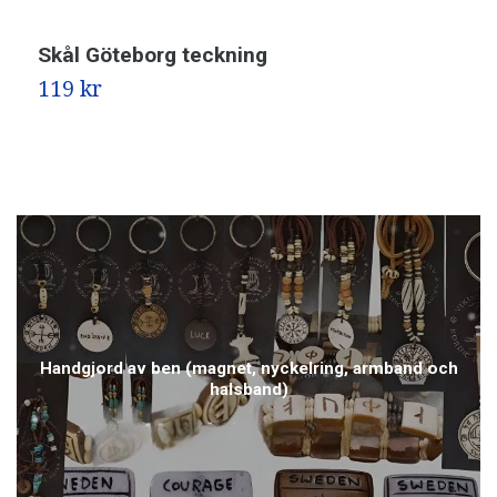
Skål Göteborg teckning
119 kr
Handgjord av ben (magnet, nyckelring, armband och
halsband)