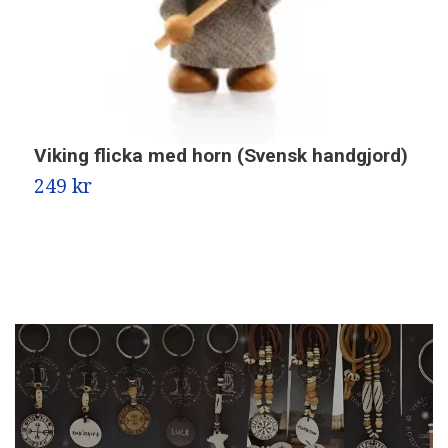
Viking flicka med horn (Svensk handgjord)
G
249 kr
4