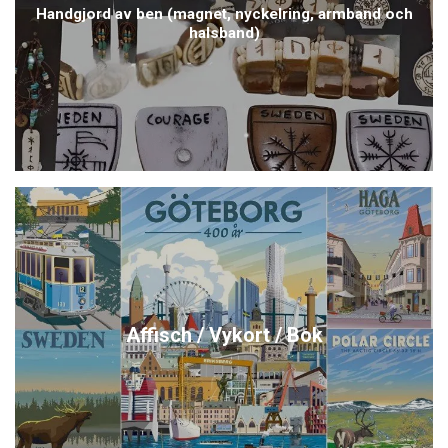
Handgjord av ben (magnet, nyckelring, armband och
halsband)
Affisch / Vykort / Bok