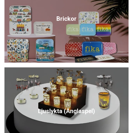
Brickor
Ljuslykta (Änglaspel)