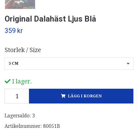
Original Dalahäst Ljus Blå
359 kr
Storlek / Size
5 CM
I lager.
LÄGG I KORGEN
Lagersaldo:
3
Artikelnummer:
80051B