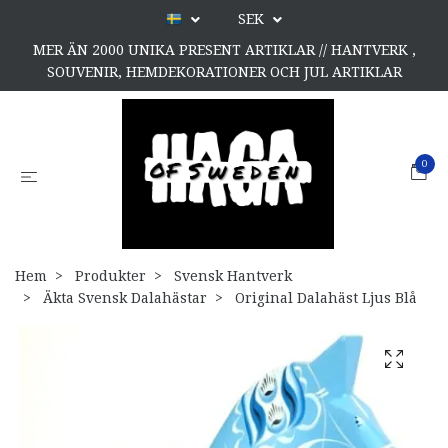
SEK
MER ÄN 2000 UNIKA PRESENT ARTIKLAR // HANTVERK ,
SOUVENIR, HEMDEKORATIONER OCH JUL ARTIKLAR
0
Hem
Produkter
Svensk Hantverk
Äkta Svensk Dalahästar
Original Dalahäst Ljus Blå