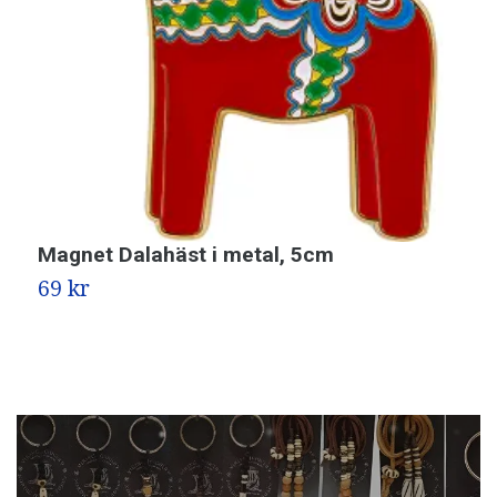
Magnet Dalahäst i metal, 5cm
M
69 kr
7