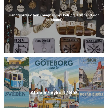
Handgjord av ben (magnet, nyckelring, armband och
halsband)
Affisch / Vykort / Bok