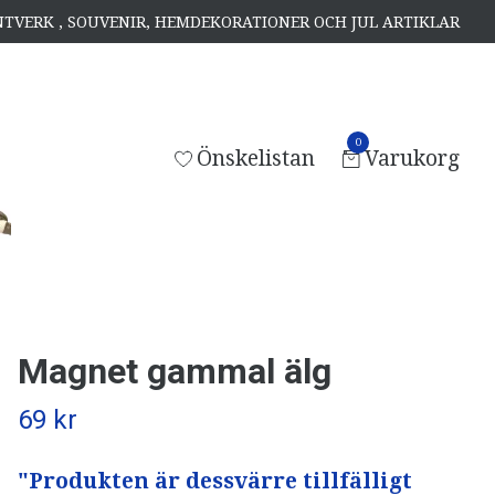
ANTVERK , SOUVENIR, HEMDEKORATIONER OCH JUL ARTIKLAR
0
Önskelistan
Varukorg
Magnet gammal älg
69 kr
"Produkten är dessvärre tillfälligt