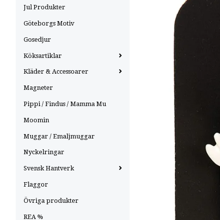
Jul Produkter
Göteborgs Motiv
Gosedjur
Köksartiklar
Kläder & Accessoarer
Magneter
Pippi / Findus / Mamma Mu
Moomin
Muggar / Emaljmuggar
Nyckelringar
Svensk Hantverk
Flaggor
Övriga produkter
REA %