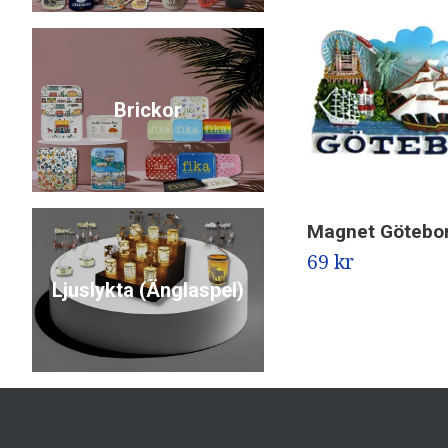
Brickor
Magnet Götebo
69 kr
Ljuslykta (Änglaspel)