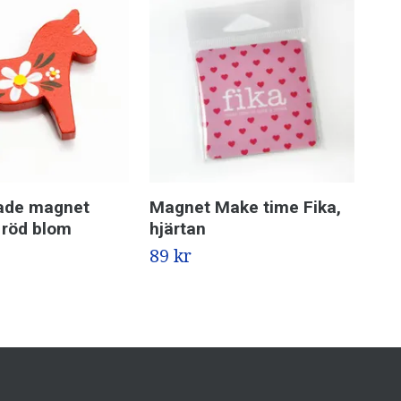
ade magnet
Magnet Make time Fika,
Ma
 röd blom
hjärtan
69 
89 kr