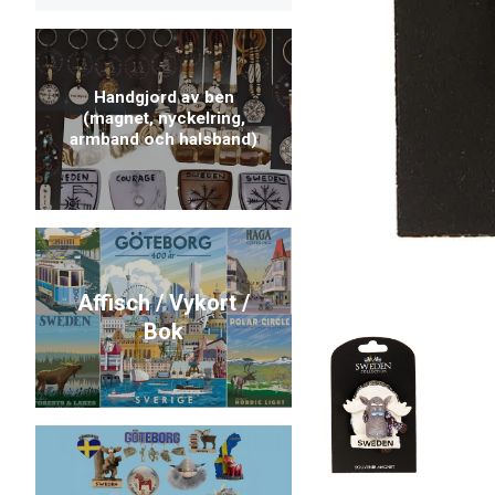
Handgjord av ben
(magnet, nyckelring,
armband och halsband)
Affisch / Vykort /
Bok