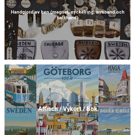
Handgjord av ben (magnet, nyckelring, armband och
halsband)
Affisch / Vykort / Bok