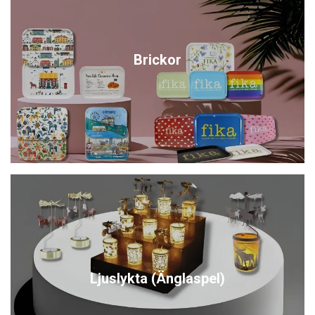
Brickor
Ljuslykta (Änglaspel)