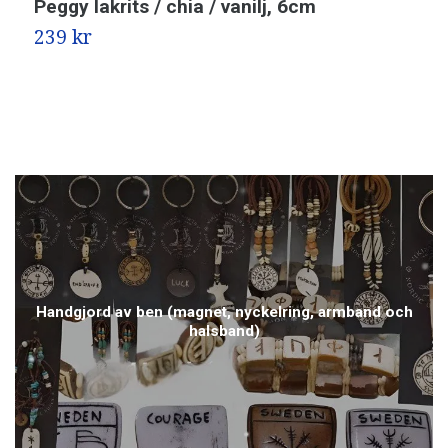
Peggy lakrits / chia / vanilj, 6cm
L
239 kr
5
Handgjord av ben (magnet, nyckelring, armband och
halsband)