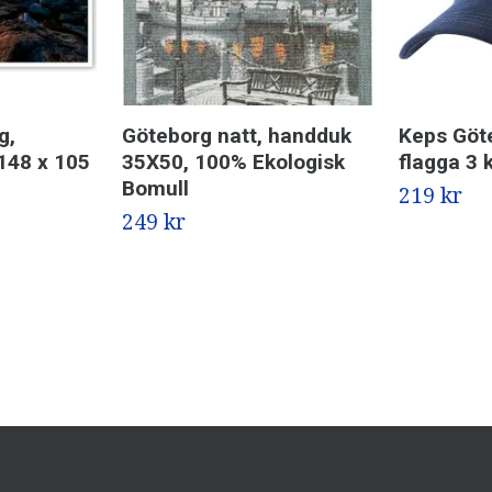
g,
Göteborg natt, handduk
Keps Göt
148 x 105
35X50, 100% Ekologisk
flagga 3 
Bomull
219 kr
249 kr