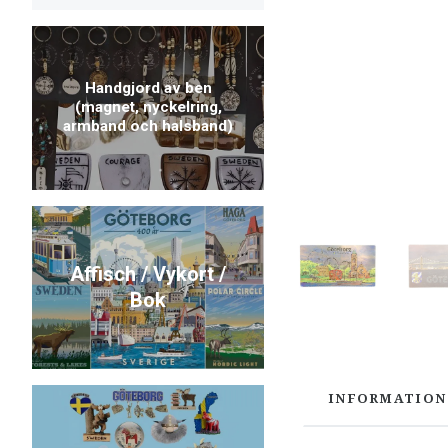
Handgjord av ben
(magnet, nyckelring,
armband och halsband)
Affisch / Vykort /
Bok
INFORMATION