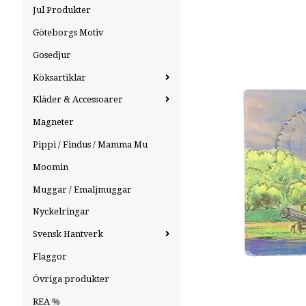
Jul Produkter
Göteborgs Motiv
Gosedjur
Köksartiklar
Kläder & Accessoarer
Magneter
Pippi / Findus / Mamma Mu
Moomin
Muggar / Emaljmuggar
Nyckelringar
Svensk Hantverk
Flaggor
Övriga produkter
REA %