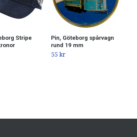
eborg Stripe
Pin, Göteborg spårvagn
Ma
kronor
rund 19 mm
Gö
55 kr
69 