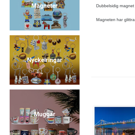
Magneter
Dubbelsidig magnet 
Magneten har glittra
Nyckelringar
Muggar