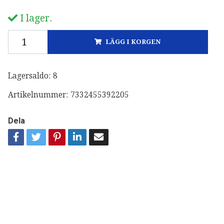
I lager.
LÄGG I KORGEN
Lagersaldo:
8
Artikelnummer:
7332455392205
Dela