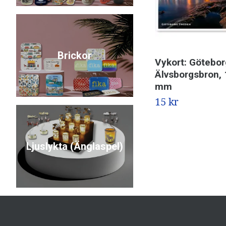
Brickor
Vykort: Götebor
Älvsborgsbron, 
mm
15 kr
Ljuslykta (Änglaspel)