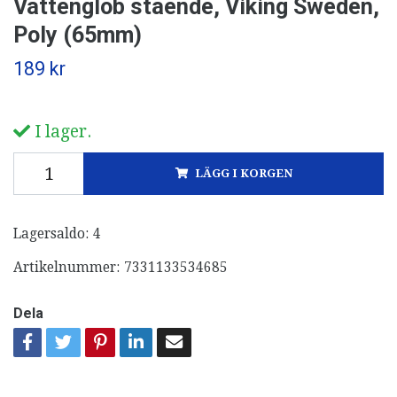
Vattenglob stående, Viking Sweden,
Poly (65mm)
189 kr
I lager.
LÄGG I KORGEN
Lagersaldo:
4
Artikelnummer:
7331133534685
Dela