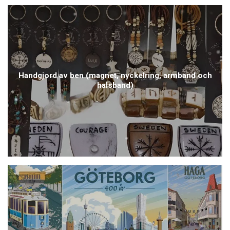
Handgjord av ben (magnet, nyckelring, armband och
halsband)