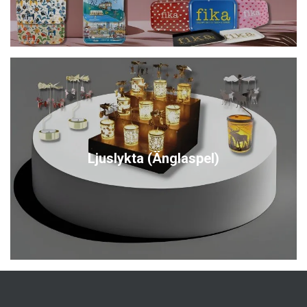
Ljuslykta (Änglaspel)