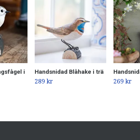
gsfågel i
Handsnidad Blåhake i trä
Handsnid
289 kr
269 kr