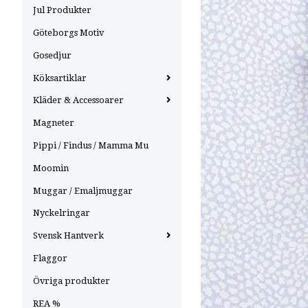
Jul Produkter
Göteborgs Motiv
Gosedjur
Köksartiklar
Kläder & Accessoarer
Magneter
Pippi / Findus / Mamma Mu
Moomin
Muggar / Emaljmuggar
Nyckelringar
Svensk Hantverk
Flaggor
Övriga produkter
REA %