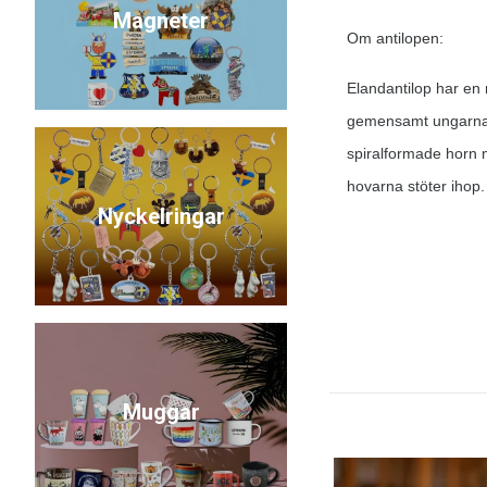
Magneter
Om antilopen:
Elandantilop har en 
gemensamt ungarna v
spiralformade horn m
hovarna stöter ihop.
Nyckelringar
Muggar