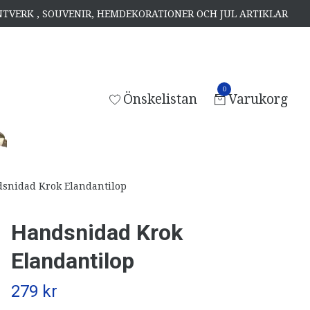
ANTVERK , SOUVENIR, HEMDEKORATIONER OCH JUL ARTIKLAR
0
Önskelistan
Varukorg
snidad Krok Elandantilop
Handsnidad Krok
Elandantilop
279 kr