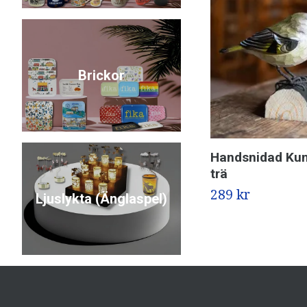
Brickor
Handsnidad Kun
trä
289 kr
Ljuslykta (Änglaspel)