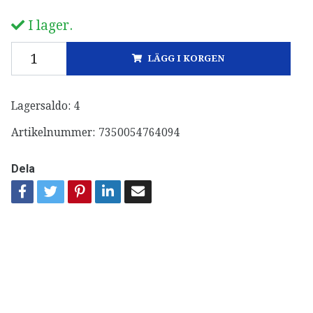
I lager.
LÄGG I KORGEN
Lagersaldo:
4
Artikelnummer:
7350054764094
Dela