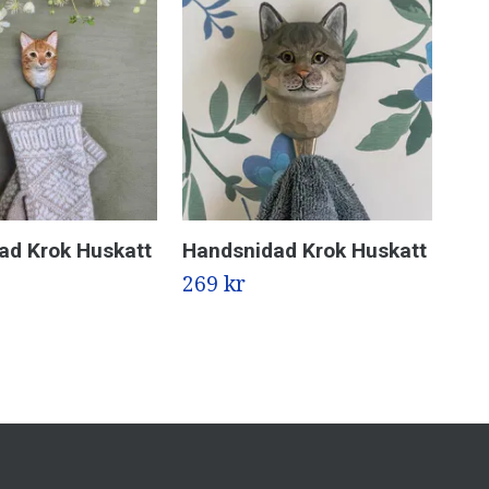
ad Krok Huskatt
Handsnidad Krok Huskatt
Han
269 kr
289