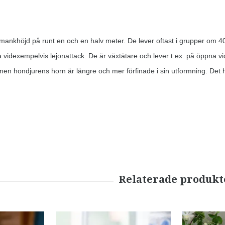
mankhöjd på runt en och en halv meter. De lever oftast i grupper om 40
idexempelvis lejonattack. De är växtätare och lever t.ex. på öppna vi
en hondjurens horn är längre och mer förfinade i sin utformning. Det hö