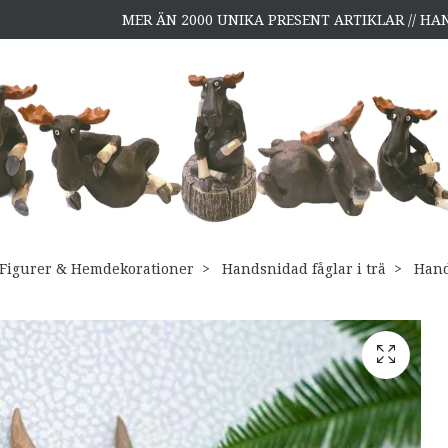
MER ÄN 2000 UNIKA PRESENT ARTIKLAR // H
Figurer & Hemdekorationer
Handsnidad fåglar i trä
Hand