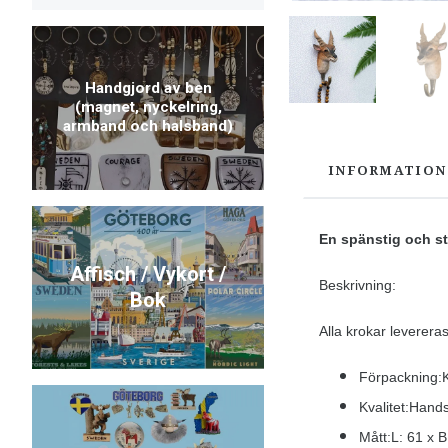
Handgjord av ben
(magnet, nyckelring,
armband och halsband)
INFORMATION
En spänstig och st
Affisch / Vykort /
Beskrivning:
Bok
Alla krokar levereras
Förpackning:
Kvalitet:Hands
Mått:L: 61 x 