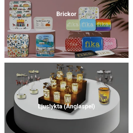
Brickor
Ljuslykta (Änglaspel)