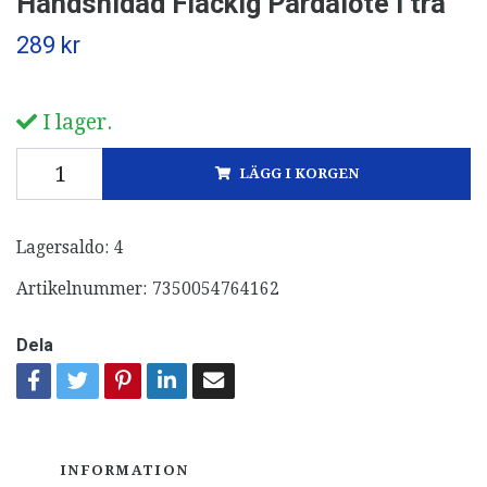
Handsnidad Fläckig Pardalote i trä
289 kr
I lager.
LÄGG I KORGEN
Lagersaldo:
4
Artikelnummer:
7350054764162
Dela
INFORMATION