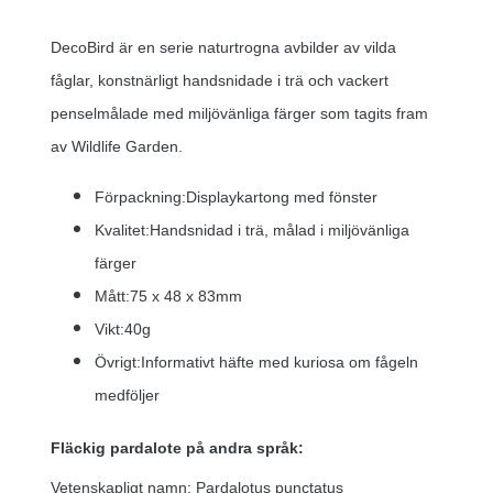
DecoBird är en serie naturtrogna avbilder av vilda
fåglar, konstnärligt handsnidade i trä och vackert
penselmålade med miljövänliga färger som tagits fram
av Wildlife Garden.
Förpackning:Displaykartong med fönster
Kvalitet:Handsnidad i trä, målad i miljövänliga
färger
Mått:75 x 48 x 83mm
Vikt:40g
Övrigt:Informativt häfte med kuriosa om fågeln
medföljer
Fläckig pardalote på andra språk:
Vetenskapligt namn: Pardalotus punctatus