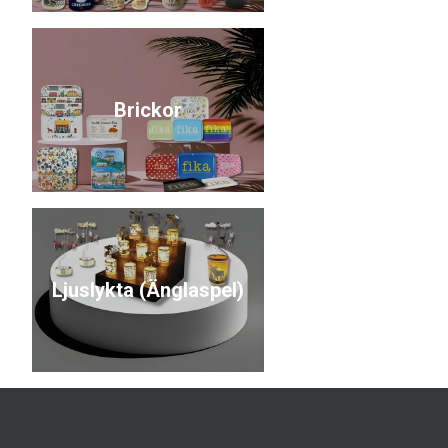
Brickor
Ljuslykta (Änglaspel)