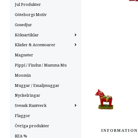
Jul Produkter
Göteborgs Motiv
Gosedjur
Köksartiklar
Kläder & Accessoarer
Magneter
Pippi / Findus / Mamma Mu
Moomin
Muggar / Emaljmuggar
Nyckelringar
Svensk Hantverk
Flaggor
Övriga produkter
INFORMATION
REA %