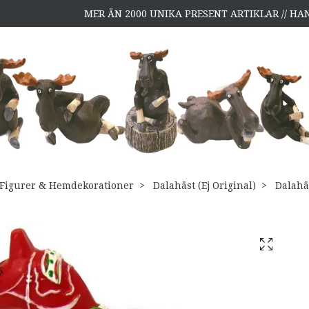
MER ÄN 2000 UNIKA PRESENT ARTIKLAR // H
Figurer & Hemdekorationer
Dalahäst (Ej Original)
Dalahä