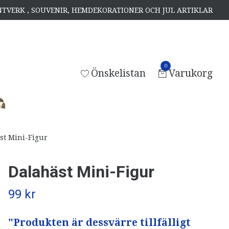
ANTVERK , SOUVENIR, HEMDEKORATIONER OCH JUL ARTIKLAR
0
Önskelistan
Varukorg
st Mini-Figur
Dalahäst Mini-Figur
99 kr
"Produkten är dessvärre tillfälligt