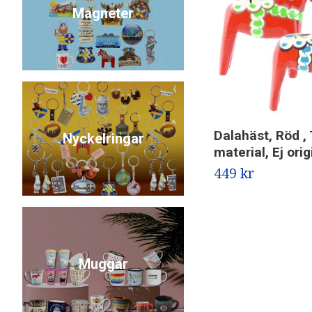
Magneter
Dalahäst, Röd , 
Nyckelringar
material, Ej orig
449 kr
Muggar