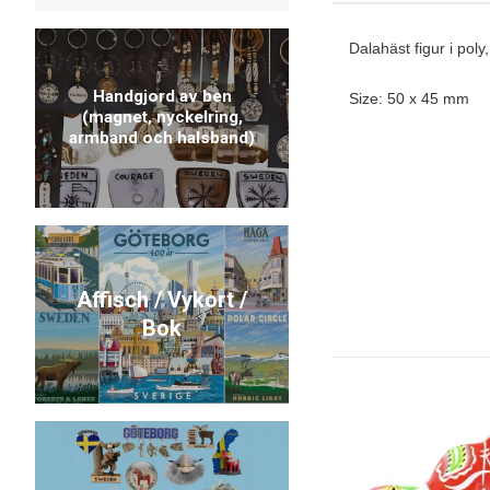
Dalahäst figur i pol
Handgjord av ben
Size: 50 x 45 mm
(magnet, nyckelring,
armband och halsband)
Affisch / Vykort /
Bok