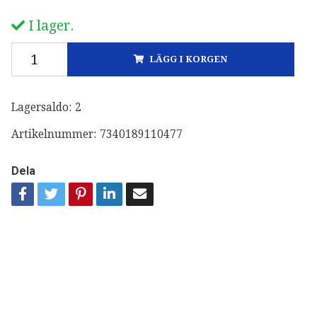
I lager.
LÄGG I KORGEN
Lagersaldo:
2
Artikelnummer:
7340189110477
Dela