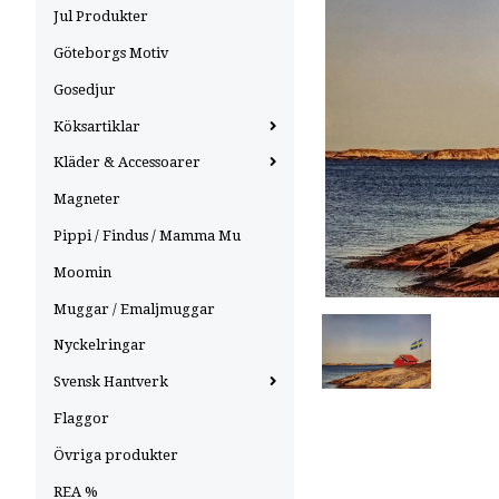
Jul Produkter
Göteborgs Motiv
Gosedjur
Köksartiklar
Kläder & Accessoarer
Magneter
Pippi / Findus / Mamma Mu
Moomin
Muggar / Emaljmuggar
Nyckelringar
Svensk Hantverk
Flaggor
Övriga produkter
REA %