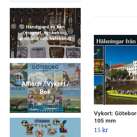
Handgjord av ben
(magnet, nyckelring,
armband och halsband)
Affisch / Vykort /
Bok
Vykort: Götebor
105 mm
15 kr