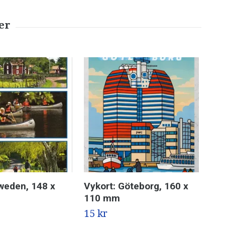
weden, 148 x
Vykort: Göteborg, 160 x
Vyk
110 mm
11
15 kr
15 