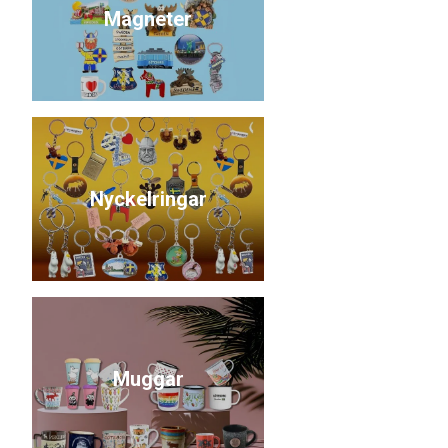
Magneter
Nyckelringar
Muggar