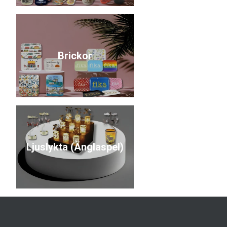
Brickor
Ljuslykta (Änglaspel)