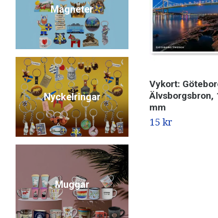
Magneter
Vykort: Götebor
Älvsborgsbron, 
Nyckelringar
mm
15 kr
Muggar