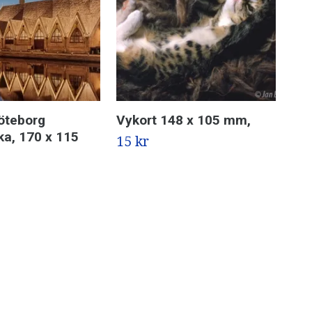
öteborg
Vykort 148 x 105 mm,
Hag
a, 170 x 115
13
15 kr
39 