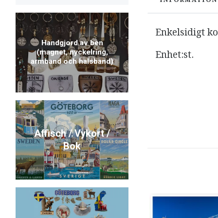
Enkelsidigt k
Handgjord av ben
(magnet, nyckelring,
Enhet:
st.
armband och halsband)
Affisch / Vykort /
Bok