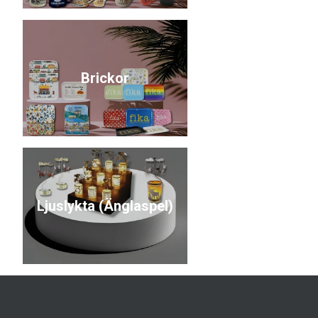
Brickor
Ljuslykta (Änglaspel)