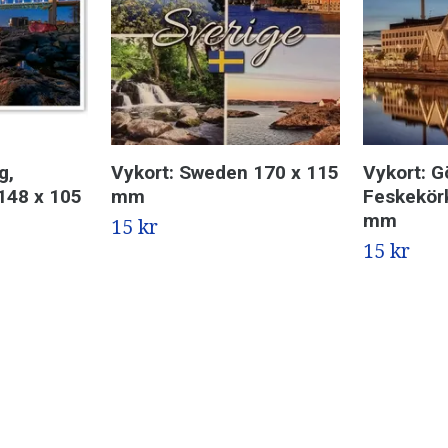
g,
Vykort: Sweden 170 x 115
Vykort: G
148 x 105
mm
Feskekörk
mm
15 kr
15 kr