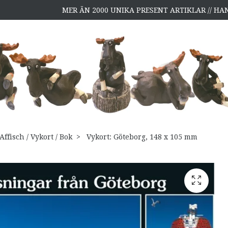
MER ÄN 2000 UNIKA PRESENT ARTIKLAR // H
Affisch / Vykort / Bok
Vykort: Göteborg, 148 x 105 mm