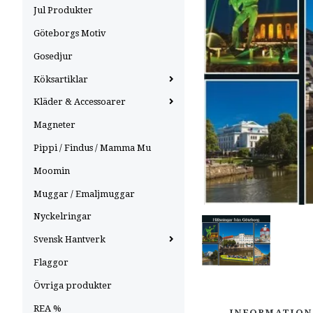
Jul Produkter
Göteborgs Motiv
Gosedjur
Köksartiklar
Kläder & Accessoarer
Magneter
Pippi / Findus / Mamma Mu
Moomin
Muggar / Emaljmuggar
Nyckelringar
Svensk Hantverk
Flaggor
Övriga produkter
REA %
INFORMATION