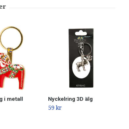
g i metall
Nyckelring 3D älg
Nyc
Met
59 kr
69 