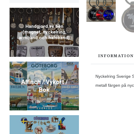
Handgjord av ben
(magnet, nyckelring,
armband och halsband)
INFORMATION
Nyckelring Sverige S
Affisch / Vykort /
metall färgen på nyc
Bok