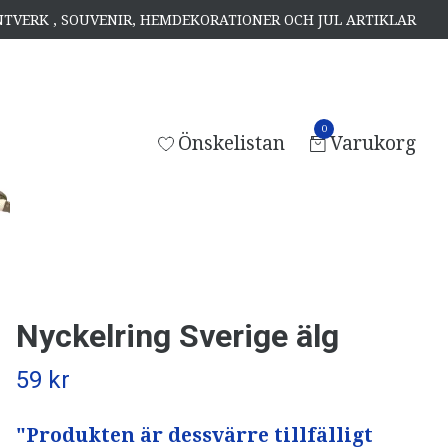
ANTVERK , SOUVENIR, HEMDEKORATIONER OCH JUL ARTIKLAR
0
Önskelistan
Varukorg
Nyckelring Sverige älg
59 kr
"Produkten är dessvärre tillfälligt