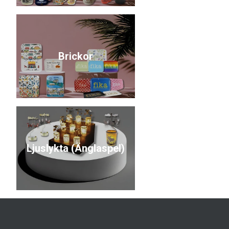
Brickor
Ljuslykta (Änglaspel)