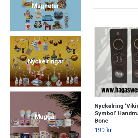
Magneter
Nyckelringar
Nyckelring 'Viki
Symbol' Handm
Muggar
Bone
199 kr