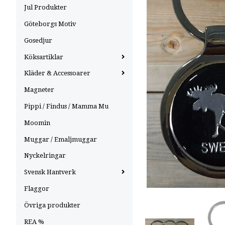
Jul Produkter
Göteborgs Motiv
Gosedjur
Köksartiklar
Kläder & Accessoarer
Magneter
Pippi / Findus / Mamma Mu
Moomin
Muggar / Emaljmuggar
Nyckelringar
Svensk Hantverk
Flaggor
Övriga produkter
REA %