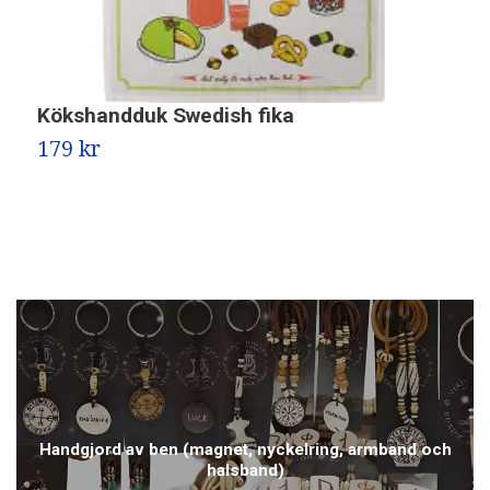
Kökshandduk Swedish fika
K
E
179 kr
2
Handgjord av ben (magnet, nyckelring, armband och
halsband)