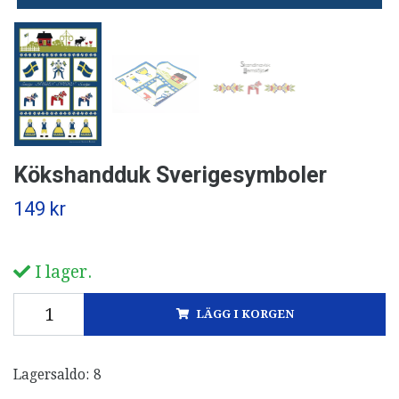
Kökshandduk Sverigesymboler
149 kr
I lager.
LÄGG I KORGEN
Lagersaldo:
8