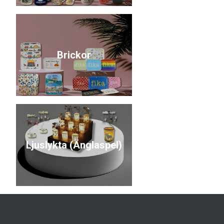
Brickor
Ljuslykta (Änglaspel)