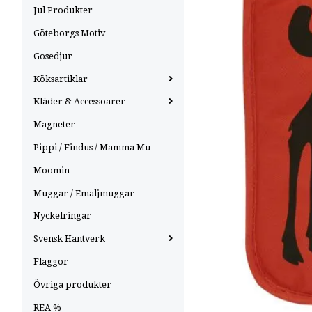
Jul Produkter
Göteborgs Motiv
Gosedjur
Köksartiklar
Kläder & Accessoarer
Magneter
Pippi / Findus / Mamma Mu
Moomin
Muggar / Emaljmuggar
Nyckelringar
Svensk Hantverk
Flaggor
Övriga produkter
REA %