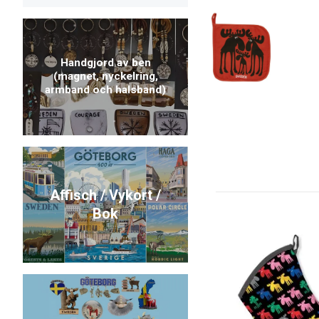
Handgjord av ben
(magnet, nyckelring,
armband och halsband)
Affisch / Vykort /
Bok