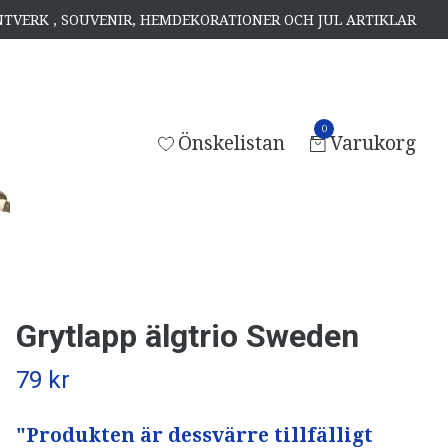
ANTVERK , SOUVENIR, HEMDEKORATIONER OCH JUL ARTIKLAR
0
Önskelistan
Varukorg
Grytlapp älgtrio Sweden
79 kr
"Produkten är dessvärre tillfälligt