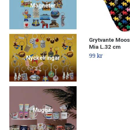
Magneter
Grytvante Moose
Mia L.32 cm
99 kr
Nyckelringar
Muggar