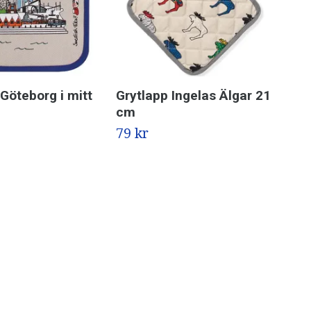
 Göteborg i mitt
Grytlapp Ingelas Älgar 21
Gry
cm
Ho
79 kr
99 k