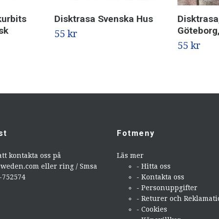
kurbits
Disktrasa Svenska Hus
Disktrasa,
sk
Göteborg,
55 kr
55 kr
st
Fotmeny
att kontakta oss på
Läs mer
sweden.com
eller ring / Smsa
- Hitta oss
9-752574
- Kontakta oss
- Personuppgifter
- Returer och Reklamat
- Cookies