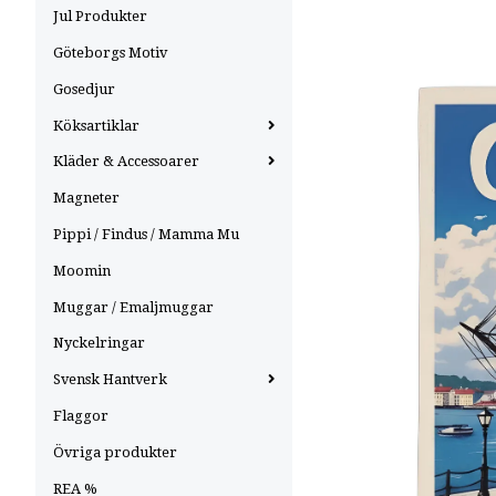
Jul Produkter
Göteborgs Motiv
Gosedjur
Köksartiklar
Kläder & Accessoarer
Magneter
Pippi / Findus / Mamma Mu
Moomin
Muggar / Emaljmuggar
Nyckelringar
Svensk Hantverk
Flaggor
Övriga produkter
REA %