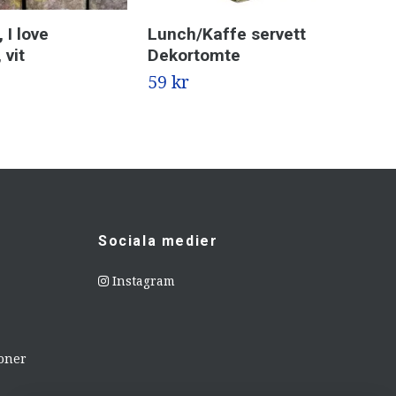
 I love
Lunch/Kaffe servett
Di
 vit
Dekortomte
Mo
59 kr
49 
Sociala medier
Instagram
ioner