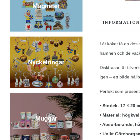
Magneter
INFORMATION
Låt köket få en do
hamnen och de vackr
Nyckelringar
Disktrasan är tillve
igen – ett både hållb
Perfekt som present, 
• Storlek: 17 × 20 
• Material: högkval
Muggar
• Absorberande, hå
• Unikt Göteborgsmo