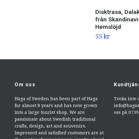
Disktrasa, Dala
från Skandinavi
Hemslöjd
55 kr
Om oss
Kundtjän
Haga of Sweden has been part of Haga
Tveka inte 
for almost 8 years and has now grown
info@haga
into a large tourist shop. We are
oss på 073
passionate about Swedish traditional
crafts, design, art and souvenirs.
Impressed and satisfied customers are at