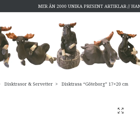
MER ÄN 2000 UNIKA PRESENT ARTIKLAR // H
Disktrasor & Servetter
Disktrasa “Göteborg” 17×20 cm