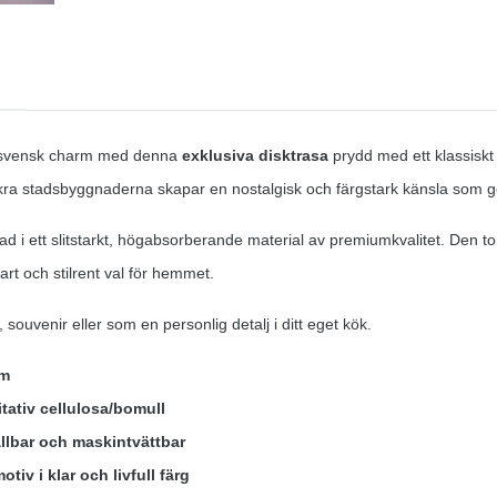
s svensk charm med denna
exklusiva disktrasa
prydd med ett klassiskt
a stadsbyggnaderna skapar en nostalgisk och färgstark känsla som gö
rkad i ett slitstarkt, högabsorberande material av premiumkvalitet. Den
art och stilrent val för hemmet.
souvenir eller som en personlig detalj i ditt eget kök.
cm
itativ cellulosa/bomull
llbar och maskintvättbar
tiv i klar och livfull färg