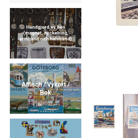
Handgjord av ben
(magnet, nyckelring,
armband och halsband)
Affisch / Vykort /
Bok