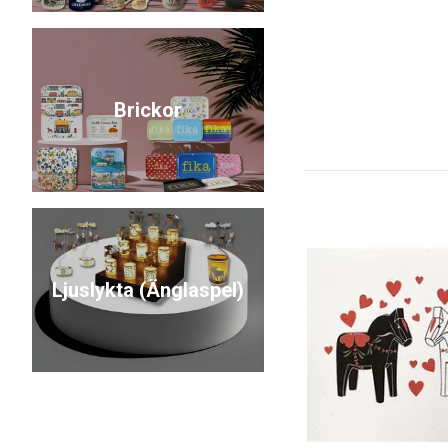
Brickor
Ljuslykta (Änglaspel)