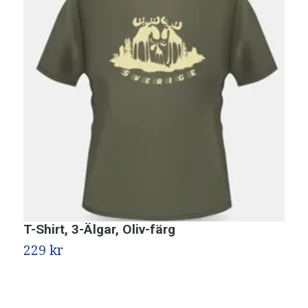
T-Shirt, 3-Älgar, Oliv-färg
T
229 kr
1