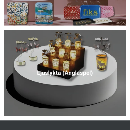
Ljuslykta (Änglaspel)