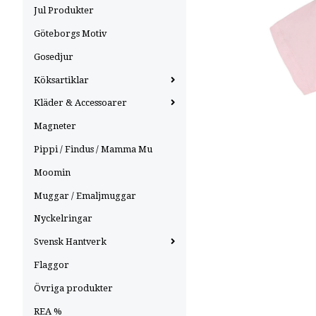
Jul Produkter
Göteborgs Motiv
Gosedjur
Köksartiklar
Kläder & Accessoarer
Magneter
Pippi / Findus / Mamma Mu
Moomin
Muggar / Emaljmuggar
Nyckelringar
Svensk Hantverk
Flaggor
Övriga produkter
REA %