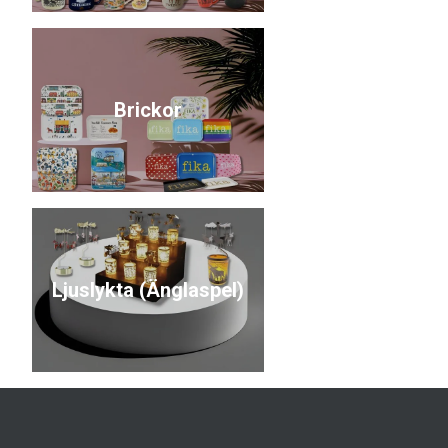
Brickor
Ljuslykta (Änglaspel)