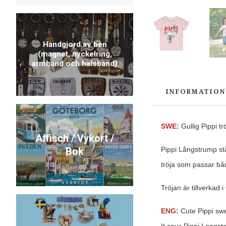
Handgjord av ben
(magnet, nyckelring,
armband och halsband)
INFORMATION
SWE:
Gullig Pippi tr
Affisch / Vykort /
P
ippi Långstrump st
Bok
tröja som passar både
Tröjan är tillverkad
ENG:
Cute Pippi swea