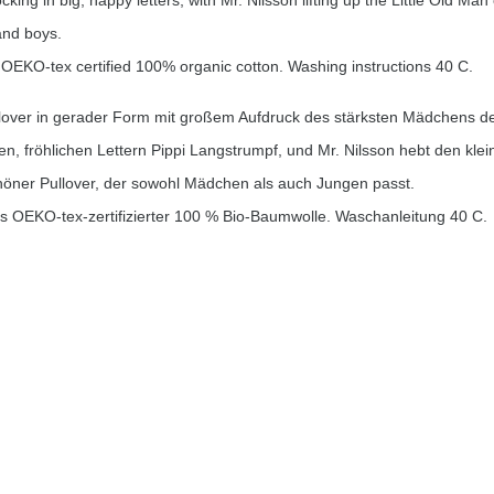
cking in big, happy letters, with Mr. Nilsson lifting up the Little Old Man 
 and boys.
 OEKO-tex certified 100% organic cotton. Washing instructions 40 C.
lover in gerader Form mit großem Aufdruck des stärksten Mädchens de
en, fröhlichen Lettern Pippi Langstrumpf, und Mr. Nilsson hebt den klei
chöner Pullover, der sowohl Mädchen als auch Jungen passt.
us OEKO-tex-zertifizierter 100 % Bio-Baumwolle. Waschanleitung 40 C.