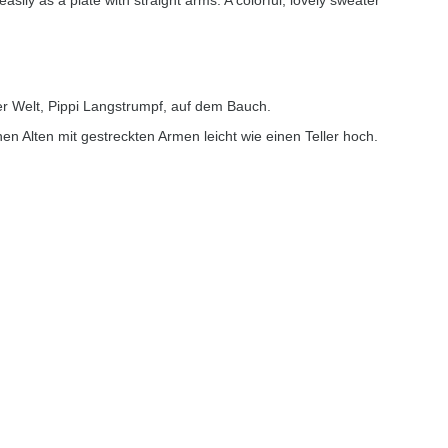
easily as a plate with straight arms. A colorful, lovely sweater
r Welt, Pippi Langstrumpf, auf dem Bauch.
nen Alten mit gestreckten Armen leicht wie einen Teller hoch.