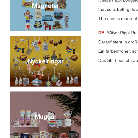
It says Pippi Longsto
Magneter
that suits both girls
The shirt is made of
DE:
Süßer Pippi-Pul
Darauf steht in groß
Ein farbenfroher, s
Nyckelringar
Das Shirt besteht a
Muggar