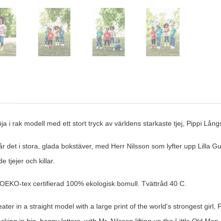
öja i rak modell med ett stort tryck av världens starkaste tjej, Pippi L
år det i stora, glada bokstäver, med Herr Nilsson som
lyfter upp Lilla G
 tjejer och killar.
 i OEKO-tex certifierad 100% ekologisk bomull. Tvättråd 40 C.
ter in a straight model with a large print of the world's strongest girl