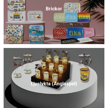
Brickor
Ljuslykta (Änglaspel)