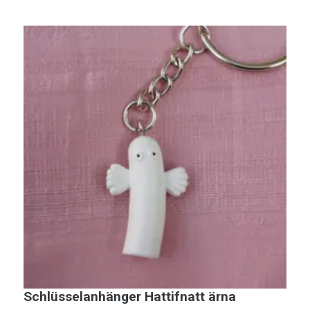
Schlüsselanhänger Hattifnatt ärna
M