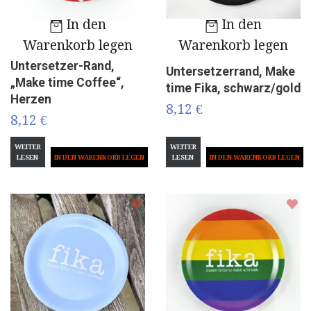
In den
In den
Warenkorb legen
Warenkorb legen
Untersetzer-Rand,
Untersetzerrand, Make
„Make time Coffee“,
time Fika, schwarz/gold
Herzen
8,12 €
8,12 €
WEITER
WEITER
LESEN
LESEN