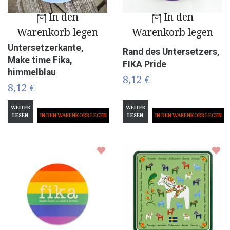
In den
In den
Warenkorb legen
Warenkorb legen
Untersetzerkante,
Rand des Untersetzers,
Make time Fika,
FIKA Pride
himmelblau
8,12 €
8,12 €
WEITER
WEITER
LESEN
LESEN