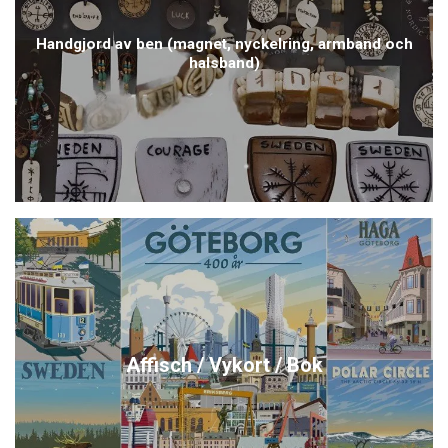
Handgjord av ben (magnet, nyckelring, armband och
halsband)
Affisch / Vykort / Bok