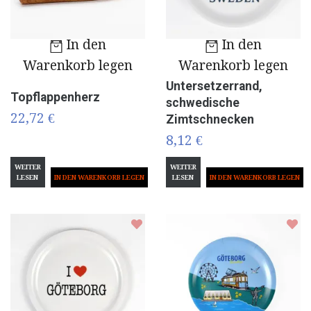
In den
In den
Warenkorb legen
Warenkorb legen
Untersetzerrand,
Topflappenherz
schwedische
22,72 €
Zimtschnecken
8,12 €
WEITER
WEITER
LESEN
LESEN