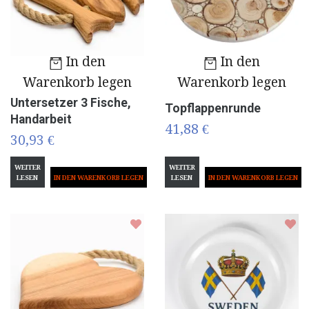
In den
In den
Warenkorb legen
Warenkorb legen
Untersetzer 3 Fische,
Topflappenrunde
Handarbeit
41,88 €
30,93 €
WEITER
WEITER
LESEN
LESEN