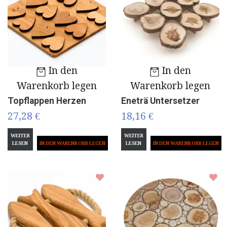
In den
In den
Warenkorb legen
Warenkorb legen
Topflappen Herzen
Eneträ Untersetzer
27,28 €
18,16 €
WEITER
WEITER
LESEN
LESEN